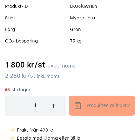
Produktspecifikation
Produkt-ID
LKU6luWHun
Skick
Mycket bra
Färg
Grön
CO
-besparing
75 kg
2
1 800
kr/st
exkl. moms
2 250
kr/st
inkl. moms
5
st i lager
Antal
-
+
Produkten är inaktiv
Frakt från 490 kr
Betala med Klarna eller Billie