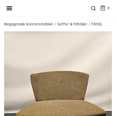
Öppna meny
place2place
0
/
/
Begagnade Kontorsmöbler
Soffor & Fåtöljer
Fåtölj