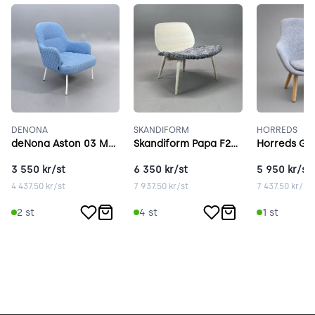
DENONA
SKANDIFORM
HORREDS
deNona Aston 03 Metal ljusblå
Skandiform Papa F276 ask
3 550
kr/st
6 350
kr/st
5 950
kr/st
4 437.50
kr/st
7 937.50
kr/st
7 437.50
kr/st
2
st
4
st
1
st