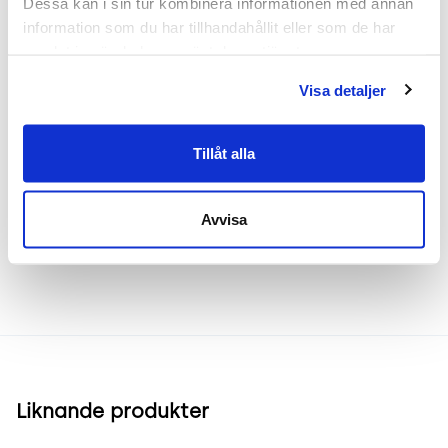
Dessa kan i sin tur kombinera informationen med annan 
Bredd 73 cm
information som du har tillhandahållit eller som de har 
Djup 53 cm
samlat in när du har använt deras tjänster.
Höjd 63 cm
Sitthöjd 40 cm
Visa detaljer
Tillåt alla
Frakt & leverans
Avvisa
Inspiration & vanliga frågar
Liknande produkter