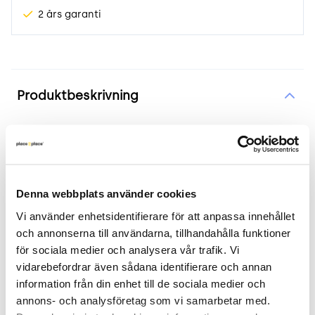
2 års garanti
Produktinformation
Produktbeskrivning
Fåtölj Tinto från Offecct
2 års garanti
Co2 besparing: 120 kg ☘️
Denna webbplats använder cookies
Fåtölj Tinto för Offecct Interiör i ljusgrönt. Av
Vi använder enhetsidentifierare för att anpassa innehållet 
och annonserna till användarna, tillhandahålla funktioner 
Claesson, Koivisto och Rune.
för sociala medier och analysera vår trafik. Vi 
.
vidarebefordrar även sådana identifierare och annan 
information från din enhet till de sociala medier och 
Mått
annons- och analysföretag som vi samarbetar med. 