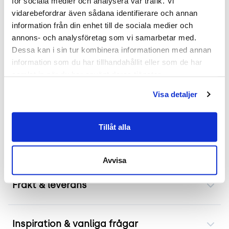
Mer om Abstracta Mobi arbetsstation
för sociala medier och analysera vår trafik. Vi 
vidarebefordrar även sådana identifierare och annan 
Kort produktbeskrivning:
information från din enhet till de sociala medier och 
Mobi från Abstracta är en innovativ och mobil
annons- och analysföretag som vi samarbetar med. 
arbetsstation som utmärker sig genom sin
Dessa kan i sin tur kombinera informationen med annan 
information som du har tillhandahållit eller som de har 
funktionalitet och ljudabsorberande egenskaper.
samlat in när du har använt deras tjänster.
Modellen är utrustad med låsbara hjul för enkel
förflyttning inom kontorsmiljön. Den robusta
Visa detaljer
bordsskivan i laminat tillsammans med den
stilfullt klädda skärmväggen erbjuder både
Tillåt alla
estetisk tilltalande design och praktisk
användbarhet.
Avvisa
Frakt & leverans
Inspiration & vanliga frågar