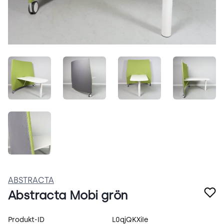
O0US-4MromTl.jpeg
0W-I3OTkuyVk.jpeg
DpPBKavFKDC5.jpeg
9wbiYk
U-CBVGXYm6eR.jpeg
ABSTRACTA
Abstracta Mobi grön
Produktspecifikation
Produkt-ID
L0qjQKXiIe