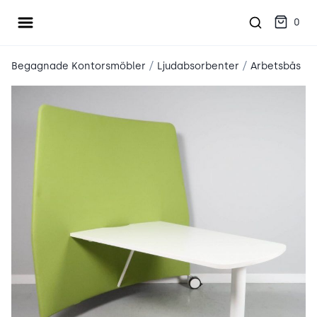
Öppna meny
place2place
0
/
/
Begagnade Kontorsmöbler
Ljudabsorbenter
Arbetsbås