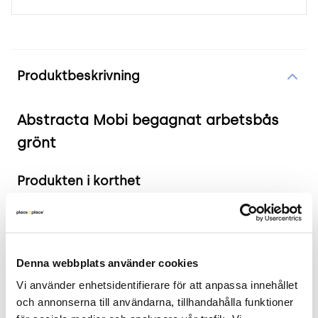
Produktinformation
Produktbeskrivning
Abstracta Mobi begagnat arbetsbås
grönt
Produkten i korthet
Färg och material: Grönt och grått tyg,
laminat bordsskiva
Mått: Bredd 151 cm, Djup 145 cm, Höjd 160 cm
Denna webbplats använder cookies
Skick: 4/5
Vi använder enhetsidentifierare för att anpassa innehållet 
2 års garanti
och annonserna till användarna, tillhandahålla funktioner 