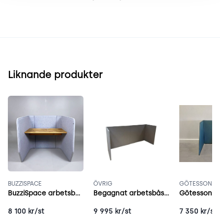
Liknande produkter
BUZZISPACE
ÖVRIG
GÖTESSONS
BuzziSpace arbetsbås grå
Begagnat arbetsbås grå
8 100
kr/st
9 995
kr/st
7 350
kr/st