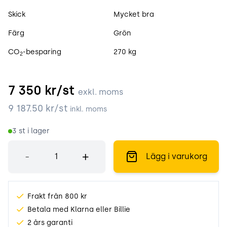
Skick
Mycket bra
Färg
Grön
CO
-besparing
270 kg
2
7 350
kr/st
exkl. moms
9 187.50
kr/st
inkl. moms
3
st i lager
Antal
-
+
Lägg i varukorg
Frakt från 800 kr
Betala med Klarna eller Billie
2 års garanti