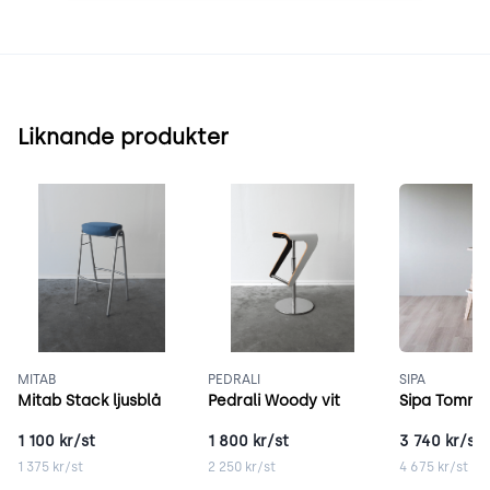
Liknande produkter
MITAB
PEDRALI
SIPA
Mitab Stack ljusblå
Pedrali Woody vit
Sipa Tommy
1 100
kr/st
1 800
kr/st
3 740
kr/st
1 375
kr/st
2 250
kr/st
4 675
kr/st