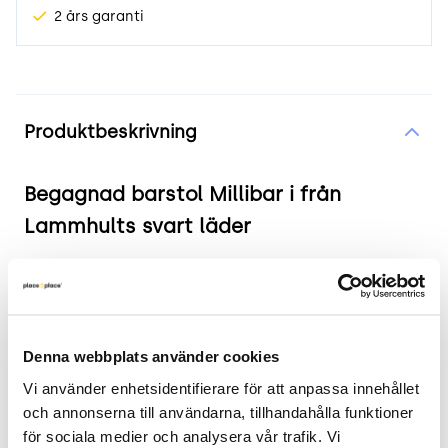
2 års garanti
Produktinformation
Produktbeskrivning
Begagnad barstol Millibar i från
Lammhults svart läder
Produkten i korthet:
Färg och material: Svart läderklädsel med
stålfot och fotstöd
Denna webbplats använder cookies
Mått: Bredd: 42 cm, Djup: 43 cm, Höjd: 94 cm,
Vi använder enhetsidentifierare för att anpassa innehållet 
Sitthöjd: 79 cm
och annonserna till användarna, tillhandahålla funktioner 
Skick: 4/5
för sociala medier och analysera vår trafik. Vi 