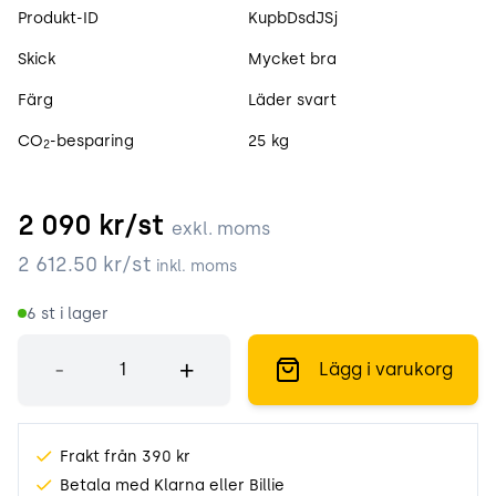
Produktspecifikation
Produkt-ID
KupbDsdJSj
Skick
Mycket bra
Färg
Läder svart
CO
-besparing
25 kg
2
2 090
kr/st
exkl. moms
2 612.50
kr/st
inkl. moms
6
st i lager
Antal
-
+
Lägg i varukorg
Frakt från 390 kr
Betala med Klarna eller Billie