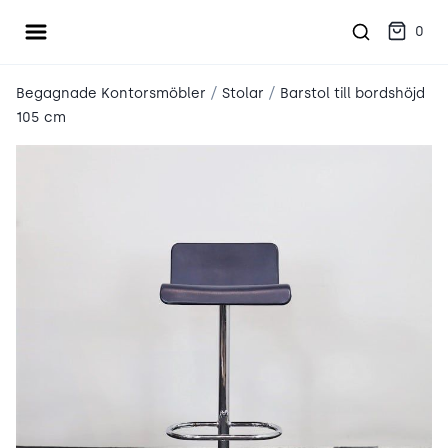
Öppna meny
place2place
0
/
/
Begagnade Kontorsmöbler
Stolar
Barstol till bordshöjd
105 cm