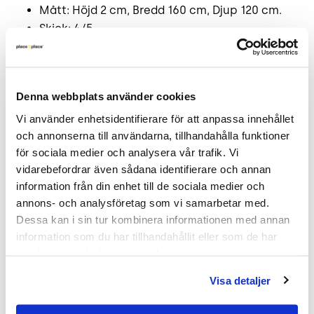
Mått: Höjd 2 cm, Bredd 160 cm, Djup 120 cm.
Skick: 4/5
2 års garanti.
Mer om Kombiskiva för skrivbord
Denna webbplats använder cookies
Denna bordsskiva är designad för att ge extra
Vi använder enhetsidentifierare för att anpassa innehållet 
arbetsyta tack vare sin sväng. Perfekt för
och annonserna till användarna, tillhandahålla funktioner 
kontorsmiljöer där flexibilitet och funktionalitet är
för sociala medier och analysera vår trafik. Vi 
nyckelord. Komplettera med ett passande
vidarebefordrar även sådana identifierare och annan 
underrede för optimal användning.
information från din enhet till de sociala medier och 
annons- och analysföretag som vi samarbetar med. 
Dessa kan i sin tur kombinera informationen med annan 
information som du har tillhandahållit eller som de har 
Frakt & leverans
samlat in när du har använt deras tjänster.
Visa detaljer
Inspiration & vanliga frågar