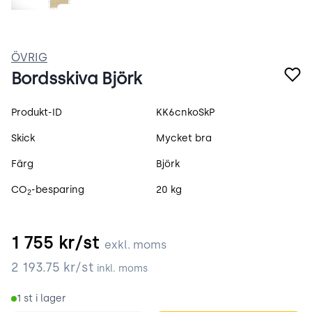
ÖVRIG
Bordsskiva Björk
Produktspecifikation
Produkt-ID
KK6cnkoSkP
Skick
Mycket bra
Färg
Björk
CO
-besparing
20 kg
2
1 755
kr/st
exkl. moms
2 193.75
kr/st
inkl. moms
1
st i lager