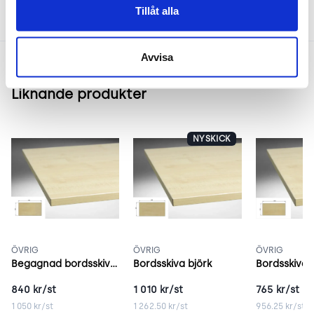
Tillåt alla
Avvisa
Liknande produkter
NYSKICK
ÖVRIG
ÖVRIG
ÖVRIG
Begagnad bordsskiva 140x80 cm björk
Bordsskiva björk
840
kr/st
1 010
kr/st
765
kr/st
1 050
kr/st
1 262.50
kr/st
956.25
kr/st