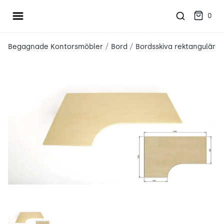
Öppna meny
place2place
0
/
/
Begagnade Kontorsmöbler
Bord
Bordsskiva rektangulär
S6LOSZM1yM4I.webp