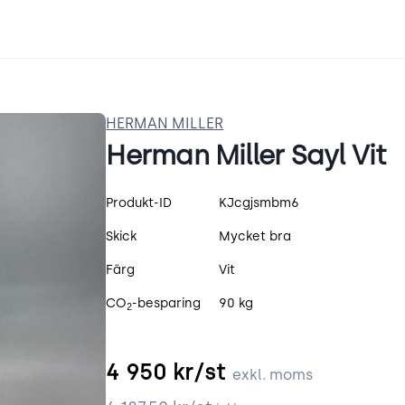
HERMAN MILLER
Herman Miller Sayl Vit
Produktspecifikation
Produkt-ID
KJcgjsmbm6
Skick
Mycket bra
Färg
Vit
CO
-besparing
90 kg
2
4 950
kr/st
exkl. moms