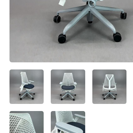
IeOqoglY4KJ_.jpeg
Cj2FtUDhpVIw.jpeg
yzvgxld9
wqe1sxZXlONc.jpeg
Tr1YwqlubGIB.jpeg