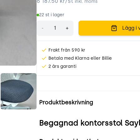
6 187.50
kr/st
inkl. moms
22
st i lager
Antal
-
+
Lägg i 
Frakt från 590 kr
Betala med Klarna eller Billie
2 års garanti
Z1m_.jpeg
TKpbz6lUwcNG.jpeg
Produktinformation
Produktbeskrivning
Begagnad kontorsstol Sayl