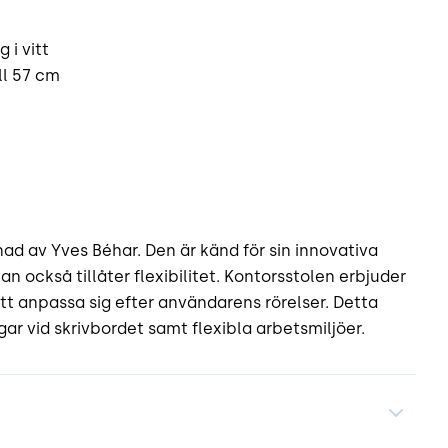
 i vitt
ll 57 cm
nad av Yves Béhar. Den är känd för sin innovativa
n också tillåter flexibilitet. Kontorsstolen erbjuder
t anpassa sig efter användarens rörelser. Detta
ar vid skrivbordet samt flexibla arbetsmiljöer.