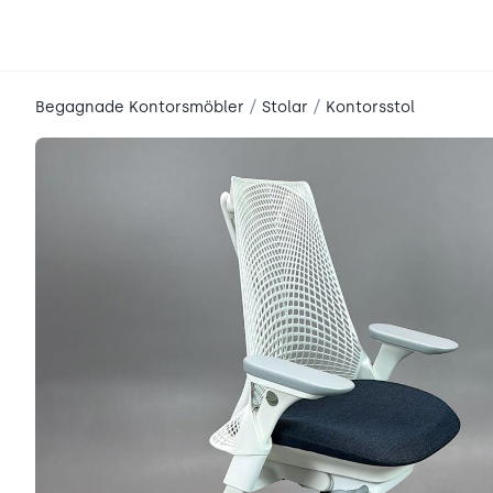
place2place
/
/
Begagnade Kontorsmöbler
Stolar
Kontorsstol