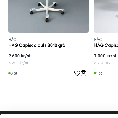
HÅG
HÅG
HÅG Capisco puls 8010 grå
HÅG Capisc
2 600
kr/st
7 000
kr/st
3 250
kr/st
8 750
kr/st
8
st
1
st