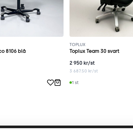
TOPLUX
o 8106 blå
Toplux Team 30 svart
2 950
kr/st
3 687.50
kr/st
1
st