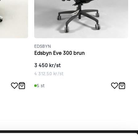
EDSBYN
E
Edsbyn Eve 300 brun
E
3 450
kr/st
3
4 312.50
kr/st
3
5
st