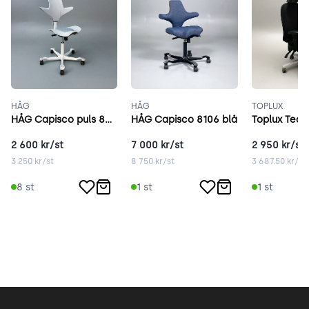
HÅG
HÅG
TOPLUX
HÅG Capisco puls 8010 grå
HÅG Capisco 8106 blå
Toplux Team
2 600
kr/st
7 000
kr/st
2 950
kr/st
3 250
kr/st
8 750
kr/st
3 687.50
kr/st
8
st
1
st
1
st