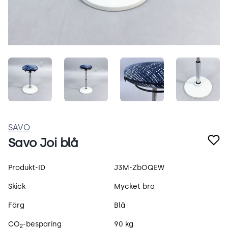
4vWakaibmso7.jpeg
sbmIOisyDN4f.jpeg
7mvoYarkQ-ft.jpeg
Zp4fR9
SAVO
Savo Joi blå
Produktspecifikation
Produkt-ID
J3M-ZbOQEW
Skick
Mycket bra
Färg
Blå
CO
-besparing
90 kg
2