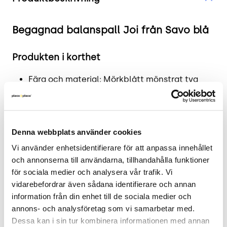
Begagnad balanspall Joi från Savo blå
Produkten i korthet
Färg och material: Mörkblått mönstrat tyg
med kromat stativ och beige platta
Mått: Sitthöjd justerbar mellan 58 cm och 79
cm
Denna webbplats använder cookies
Skick: 4/5
2 års garanti
Vi använder enhetsidentifierare för att anpassa innehållet 
och annonserna till användarna, tillhandahålla funktioner 
Mer om Joi
för sociala medier och analysera vår trafik. Vi 
vidarebefordrar även sådana identifierare och annan 
Balanspallen Joi från Savo är designad för att
information från din enhet till de sociala medier och 
främja en aktiv sittställning. Den stöder en
annons- och analysföretag som vi samarbetar med. 
ergonomisk hållning genom arbetsdagen.
Dessa kan i sin tur kombinera informationen med annan 