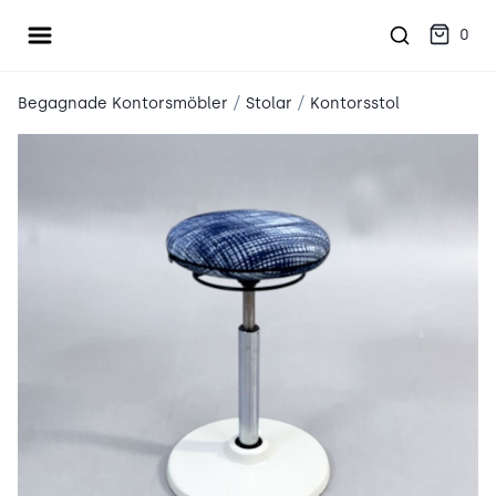
Öppna meny
place2place
0
/
/
Begagnade Kontorsmöbler
Stolar
Kontorsstol