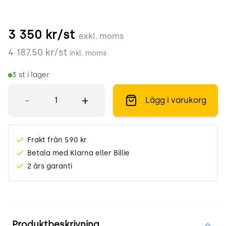
3 350
kr/st
exkl. moms
4 187.50
kr/st
inkl. moms
3
st i lager
Antal
-
+
Lägg i varukorg
Frakt från 590 kr
Betala med Klarna eller Billie
2 års garanti
Produktinformation
Produktbeskrivning