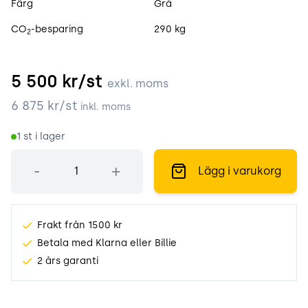
Färg
Grå
CO
-besparing
290 kg
2
5 500
kr/st
exkl. moms
6 875
kr/st
inkl. moms
1
st i lager
Antal
-
+
Lägg i varukorg
Frakt från 1500 kr
Betala med Klarna eller Billie
2 års garanti