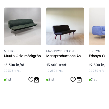
MUUTO
MASSPRODUCTIONS
EDSBYN
Muuto Oslo mörkgrön
Massproductions Anyway lila
Edsbyn Gat
16 300
kr/st
15 400
kr/st
19 800
kr/st
20 375
kr/st
19 250
kr/st
24 750
kr/st
1
st
6
st
7
st