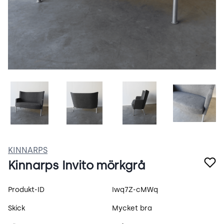
DSCN2458.JPG
DSCN2461.JPG
DSCN2460.JPG
DSCN24
KINNARPS
Kinnarps Invito mörkgrå
Produktspecifikation
Produkt-ID
Iwq7Z-cMWq
Skick
Mycket bra