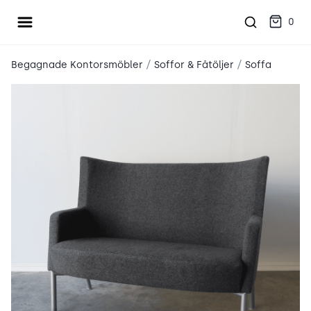
Öppna meny
place2place
0
/
/
Begagnade Kontorsmöbler
Soffor & Fåtöljer
Soffa