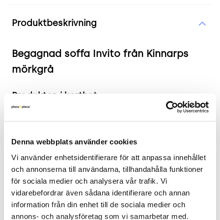
Produktinformation
Produktbeskrivning
Begagnad soffa Invito från Kinnarps
mörkgrå
Produkten i korthet
Färg och material: Mörkgrått ulltyg
Mått: Bredd 121 cm, Djup 55 cm, Höjd 86 cm,
Denna webbplats använder cookies
Sitthöjd 42 cm
Skick: 4/5
Vi använder enhetsidentifierare för att anpassa innehållet 
2 års garanti
och annonserna till användarna, tillhandahålla funktioner 
för sociala medier och analysera vår trafik. Vi 
Mer om produkten
vidarebefordrar även sådana identifierare och annan 
information från din enhet till de sociala medier och 
Invito från Kinnarps är en elegant och funktionell
annons- och analysföretag som vi samarbetar med. 