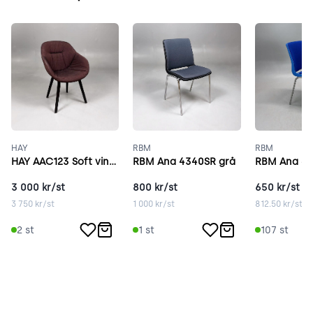
HAY
RBM
RBM
HAY AAC123 Soft vinröd
RBM Ana 4340SR grå
RBM Ana 43
3 000
kr/st
800
kr/st
650
kr/st
3 750
kr/st
1 000
kr/st
812.50
kr/st
2
st
1
st
107
st