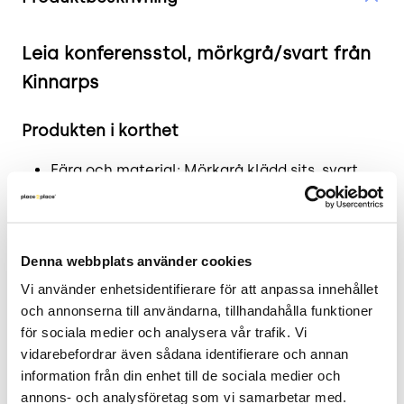
Leia konferensstol, mörkgrå/svart från
Kinnarps
Produkten i korthet
Färg och material: Mörkgrå klädd sits, svart
metallunderrede.
Mått: Höjd 85 cm x Bredd 56 cm x Djup 52 cm.
Sitthöjd: 47 cm.
Denna webbplats använder cookies
Skick: 4/5
2 års garanti.
Vi använder enhetsidentifierare för att anpassa innehållet 
och annonserna till användarna, tillhandahålla funktioner 
Mer om Leia
för sociala medier och analysera vår trafik. Vi 
vidarebefordrar även sådana identifierare och annan 
Konferensstolen Leia från Kinnarps kombinerar
information från din enhet till de sociala medier och 
funktionalitet med design för moderna
annons- och analysföretag som vi samarbetar med. 