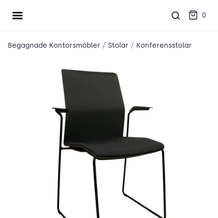
Öppna meny
place2place
0
/
/
Begagnade Kontorsmöbler
Stolar
Konferensstolar