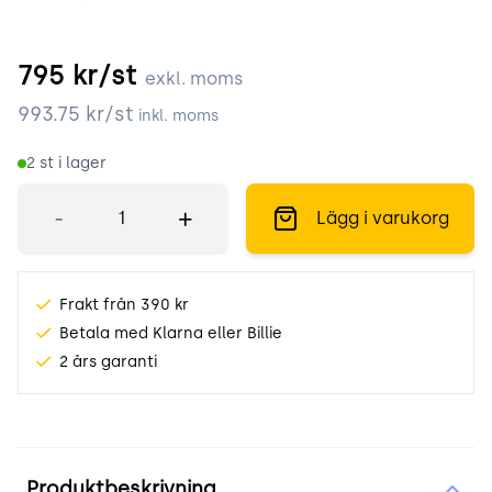
795
kr/st
exkl. moms
993.75
kr/st
inkl. moms
2
st i lager
Antal
-
+
Lägg i varukorg
Frakt från 390 kr
Betala med Klarna eller Billie
2 års garanti
Produktinformation
Produktbeskrivning