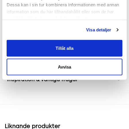
arbetsplatser och konferensmiljöer. Den är
Dessa kan i sin tur kombinera informationen med annan 
staplingsbar och kopplingsbar vilket underlättar
information som du har tillhandahållit eller som de har 
vid större arrangemang eller när flexibilitet krävs.
samlat in när du har använt deras tjänster.
De integrerade armstöden erbjuder bekvämt stöd
Visa detaljer
under längre möten eller arbetspass.
Tillåt alla
Frakt & leverans
Avvisa
Inspiration & vanliga frågar
Liknande produkter