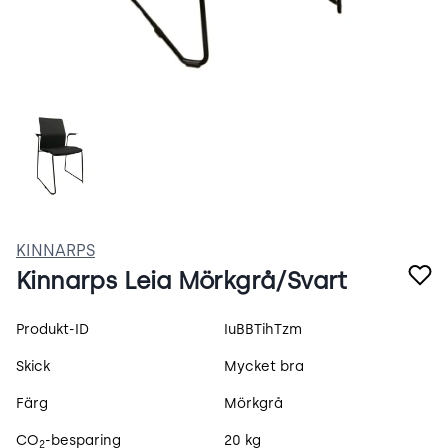
2O0EGlmieHo7.webp
KINNARPS
Kinnarps Leia Mörkgrå/Svart
Produktspecifikation
Produkt-ID
IuBBTihTzm
Skick
Mycket bra
Färg
Mörkgrå
CO
-besparing
20 kg
2