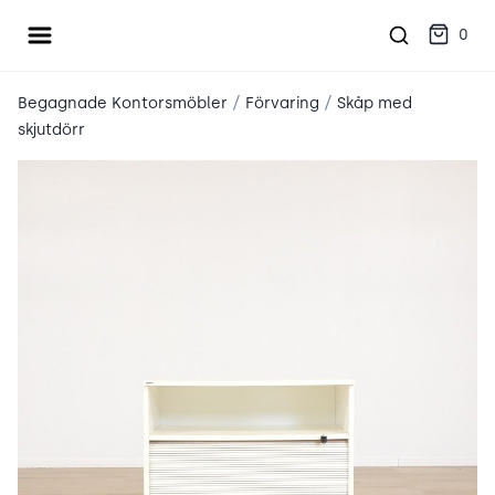
Öppna meny
place2place
0
/
/
Begagnade Kontorsmöbler
Förvaring
Skåp med
skjutdörr