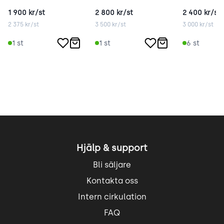
1 900
kr/st
2 800
kr/st
2 400
kr/st
2 375
kr/st
3 500
kr/st
3 000
kr/st
1
st
1
st
6
st
Hjälp & support
Bli säljare
Kontakta oss
Intern cirkulation
FAQ