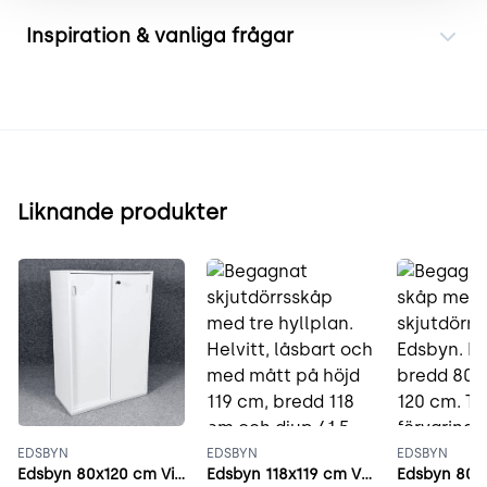
Inspiration & vanliga frågar
Liknande produkter
EDSBYN
EDSBYN
EDSBYN
Edsbyn 80x120 cm Vitt
Edsbyn 118x119 cm Vitt
Edsbyn 80x