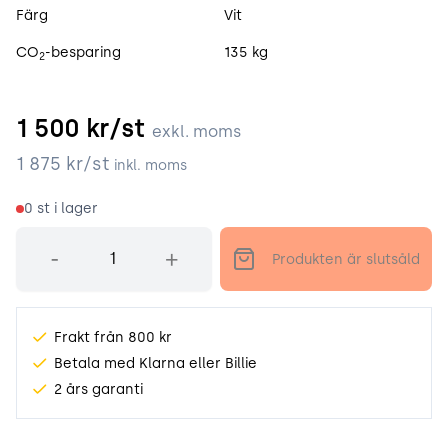
Färg
Vit
CO
-besparing
135 kg
2
1 500
kr/st
exkl. moms
1 875
kr/st
inkl. moms
0
st i lager
Antal
-
+
Produkten är slutsåld
Frakt från 800 kr
Betala med Klarna eller Billie
2 års garanti