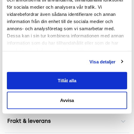
Förvaringen Access Storage erbjuder en praktisk
för sociala medier och analysera vår trafik. Vi 
lösning för både kontor och hem. Den eleganta
vidarebefordrar även sådana identifierare och annan 
vita färgen kompletterar olika inredningsstilar
information från din enhet till de sociala medier och 
samtidigt som dess kompakta mått gör den
annons- och analysföretag som vi samarbetar med. 
idealisk för mindre utrymmen.
Dessa kan i sin tur kombinera informationen med annan 
information som du har tillhandahållit eller som de har 
Smart förvaring med säkerhet och stil
samlat in när du har använt deras tjänster.
Det låsbart facket är perfekt för att skydda viktiga
Visa detaljer
dokument eller personliga tillhörigheter.
Jalusidelen kan enkelt justeras för att visa eller
dölja innehållet, vilket bidrar till ett flexibelt
Tillåt alla
användande. Man låser enkelt jalusidelen med
centrallåset.
Avvisa
Frakt & leverans