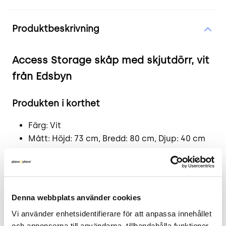
Produktinformation
Produktbeskrivning
Access Storage skåp med skjutdörr, vit
från Edsbyn
Produkten i korthet
Färg: Vit
Mått: Höjd: 73 cm, Bredd: 80 cm, Djup: 40 cm
Skick: 4/5
2 års garanti
Funktionell och estetisk
Denna webbplats använder cookies
förvaringslösning från Edsbyn
Vi använder enhetsidentifierare för att anpassa innehållet 
och annonserna till användarna, tillhandahålla funktioner 