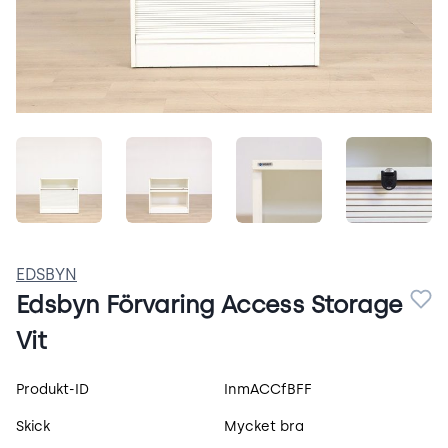
ghRWB5vPi_dX.jpeg
c4ffeXzrnZrb.jpeg
q6ol2m3saOkQ.jpeg
1vwtql
EDSBYN
Edsbyn Förvaring Access Storage
Vit
Produktspecifikation
Produkt-ID
InmACCfBFF
Skick
Mycket bra