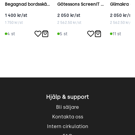
Begagnad bordsskärm brun
Götessons ScreenIT grå
1 400
kr/st
2 050
kr/st
2 050
kr/st
1 750
kr/st
2 562.50
kr/st
2 562.50
kr/st
4
st
5
st
11
st
Hjälp & support
Bli säljare
Kontakta oss
Intern cirkulation