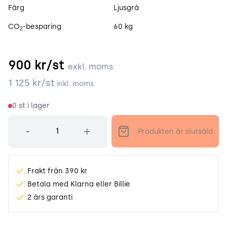
Färg
Ljusgrå
CO
-besparing
60 kg
2
900
kr/st
exkl. moms
1 125
kr/st
inkl. moms
0
st i lager
Antal
-
+
Produkten är slutsåld
Frakt från 390 kr
Betala med Klarna eller Billie
2 års garanti