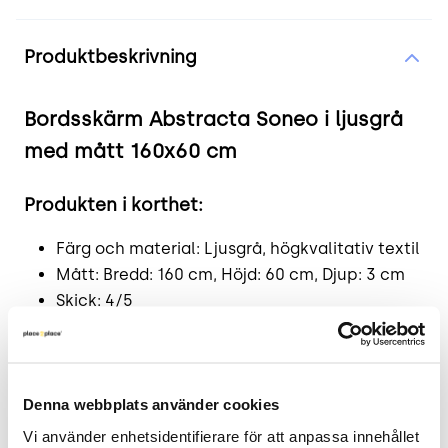
Produktinformation
Produktbeskrivning
Bordsskärm Abstracta Soneo i ljusgrå
med mått 160x60 cm
Produkten i korthet:
Färg och material: Ljusgrå, högkvalitativ textil
Mått: Bredd: 160 cm, Höjd: 60 cm, Djup: 3 cm
Skick: 4/5
2 års garanti
Funktionell design för bättre akustik
med Abstracta Soneo
Denna webbplats använder cookies
Vi använder enhetsidentifierare för att anpassa innehållet 