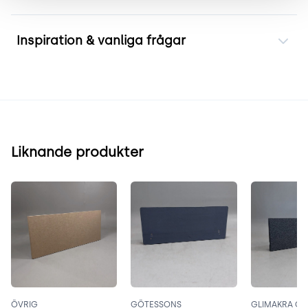
Inspiration & vanliga frågar
Liknande produkter
ÖVRIG
GÖTESSONS
GLIMAKRA OF