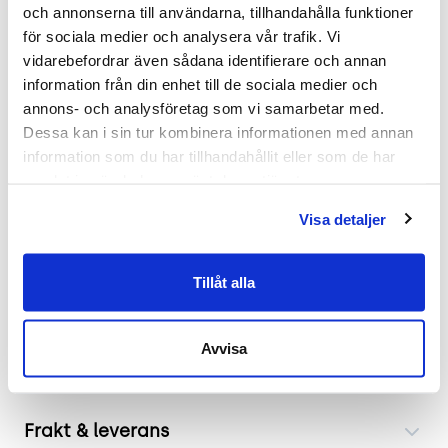
Soneo sätter ljudlandskapet i fokus med sin
och annonserna till användarna, tillhandahålla funktioner 
innovativa skärm som är en balanserad
för sociala medier och analysera vår trafik. Vi 
kombination av funktion och diskret design.
vidarebefordrar även sådana identifierare och annan 
Perfekt anpassad för utmanande akustiska
information från din enhet till de sociala medier och 
miljöer. Denna bordsskärm erbjuder en effektiv
annons- och analysföretag som vi samarbetar med. 
lösning för att skapa lugn och koncentration
Dessa kan i sin tur kombinera informationen med annan 
information som du har tillhandahållit eller som de har 
genom att minska ljudnivån och skapa privatliv.
samlat in när du har använt deras tjänster.
Effektiva lösningar för arbetsplatsen
Visa detaljer
Med Soneo-skärmar får du inte bara en visuellt
tilltalande lösning utan också en praktisk metod
Tillåt alla
för att optimera det akustiska landskapet. En
elegant lösning som främjar produktivitet i öppna
planlösningar eller kontorsmiljöer.
Avvisa
Frakt & leverans