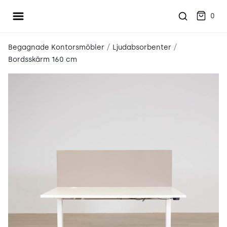
Öppna meny
place2place
0
/
/
Begagnade Kontorsmöbler
Ljudabsorbenter
Bordsskärm 160 cm