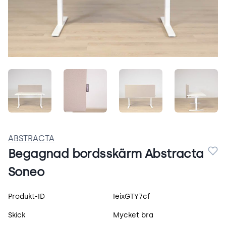
0u46ruphA9H_.jpeg
cUFI_CClmOun.jpeg
jGzhBiDqAq6O.jpeg
3cnGM
ABSTRACTA
Begagnad bordsskärm Abstracta
Soneo
Produktspecifikation
Produkt-ID
IeixGTY7cf
Skick
Mycket bra