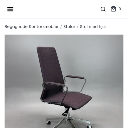
Öppna meny
place2place
0
/
/
Begagnade Kontorsmöbler
Stolar
Stol med hjul