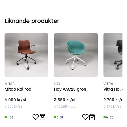
Liknande produkter
MITAB
HAY
VITRA
Mitab Ral röd
Hay AAC25 grön
Vitra Hal A
4 000
kr/st
3 550
kr/st
2 700
kr/st
5 000
kr/st
4 437.50
kr/st
3 375
kr/st
1
st
3
st
4
st