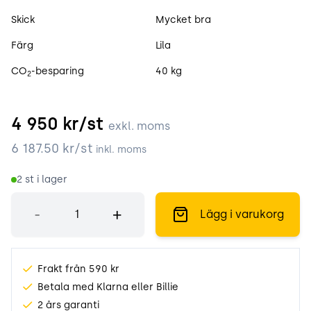
Skick
Mycket bra
Färg
Lila
CO
-besparing
40 kg
2
4 950
kr/st
exkl. moms
6 187.50
kr/st
inkl. moms
2
st i lager
Antal
-
+
Lägg i varukorg
Frakt från 590 kr
Betala med Klarna eller Billie
2 års garanti