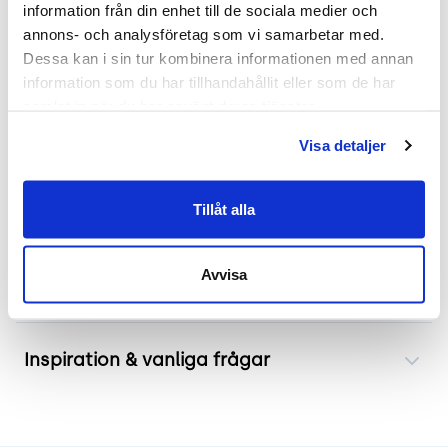
2 års garanti
information från din enhet till de sociala medier och 
annons- och analysföretag som vi samarbetar med. 
Mer om Pilot High
Dessa kan i sin tur kombinera informationen med annan 
information som du har tillhandahållit eller som de har 
Den höga ryggen och de ergonomiska armstöden
samlat in när du har använt deras tjänster.
på Pilot High från Johanson Design erbjuder stöd
Visa detaljer
under långa möten eller arbetsdagar. Den smidiga
förflyttningen som möjliggörs av hjulen gör denna
stol idealisk för dynamiska kontorsmiljöer.
Tillåt alla
Avvisa
Frakt & leverans
Inspiration & vanliga frågar