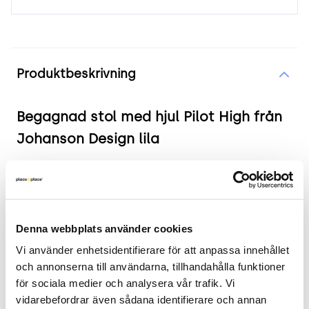
Produktinformation
Produktbeskrivning
Begagnad stol med hjul Pilot High från
Johanson Design lila
Produkten i korthet
Färg och material: Lila klädsel med kromat
underrede
Denna webbplats använder cookies
Mått: Bredd 62 cm, Djup 61 cm, Höjd justerbar
Vi använder enhetsidentifierare för att anpassa innehållet 
mellan 105 till 119 cm, Sitthöjd justerbar
och annonserna till användarna, tillhandahålla funktioner 
mellan 45 till 58.5 cm
för sociala medier och analysera vår trafik. Vi 
Skick: 4/5
vidarebefordrar även sådana identifierare och annan 