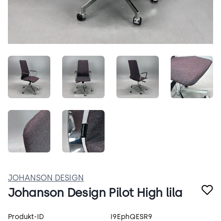
y9LWVojVeOss.jpeg
-ruuLKNtedhV.jpeg
xkdtEkVESe04.jpeg
_mDxp9
pbn_NG67jcT6.jpeg
Bi_9rqFrtHoo.jpeg
JOHANSON DESIGN
Johanson Design Pilot High lila
Produktspecifikation
Produkt-ID
I9EphQESR9