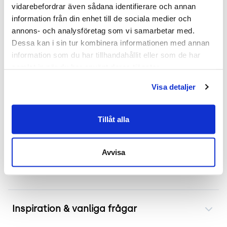
vidarebefordrar även sådana identifierare och annan 
Mer om Lab WW
information från din enhet till de sociala medier och 
annons- och analysföretag som vi samarbetar med. 
Begagnad konferensstol från Inno, modell Lab
Dessa kan i sin tur kombinera informationen med annan 
WW. Stolen erbjuder utmärkt sittkomfort för långa
information som du har tillhandahållit eller som de har 
möten tack vare sin stoppade sits klädd i
samlat in när du har använt deras tjänster.
mossgrönt tyg. Modellen är idealisk för
Visa detaljer
användning i mötesrum, projektytor och
utbildningssalar. Dessutom kan stolen staplas
vilket gör den lätt att förvara mellan
Tillåt alla
användningar.
Avvisa
Frakt & leverans
Inspiration & vanliga frågar