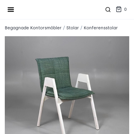
Öppna meny
place2place
0
/
/
Begagnade Kontorsmöbler
Stolar
Konferensstolar