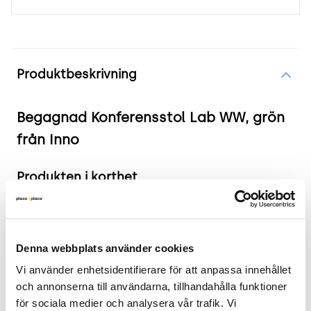
Produktinformation
Produktbeskrivning
Begagnad Konferensstol Lab WW, grön
från Inno
Produkten i korthet
Färg och material: Mossgrönt tyg med vita
ben.
Mått: Bredd 54 cm, Djup 60 cm, Höjd 85 cm,
Denna webbplats använder cookies
Sitthöjd 45 cm.
Vi använder enhetsidentifierare för att anpassa innehållet 
Skick: 4/5
och annonserna till användarna, tillhandahålla funktioner 
2 års garanti
för sociala medier och analysera vår trafik. Vi 