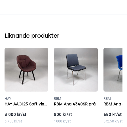
Liknande produkter
HAY
RBM
RBM
HAY AAC123 Soft vinröd
RBM Ana 4340SR grå
RBM Ana 43
3 000
kr/st
800
kr/st
650
kr/st
3 750
kr/st
1 000
kr/st
812.50
kr/st