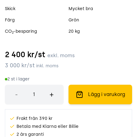
Skick
Mycket bra
Färg
Grön
CO
-besparing
20 kg
2
2 400
kr/st
exkl. moms
3 000
kr/st
inkl. moms
2
st i lager
Antal
-
+
Lägg i varukorg
Frakt från 390 kr
Betala med Klarna eller Billie
2 års garanti