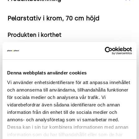
Pelarstativ i krom, 70 cm höjd
Produkten i korthet
Färg: Krom
Mått: Höjd 70 cm x Bredd 55 cm x Djup 55 cm
Skick: 4/5
Denna webbplats använder cookies
2 års garanti
Vi använder enhetsidentifierare för att anpassa innehållet 
Mer om Pelarstativet
och annonserna till användarna, tillhandahålla funktioner 
för sociala medier och analysera vår trafik. Vi 
Detta pelarstativ är tillverkat i högkvalitativt
vidarebefordrar även sådana identifierare och annan 
kromat material som ger en modern och stilren
information från din enhet till de sociala medier och 
look. Designat för att passa perfekt med
annons- och analysföretag som vi samarbetar med. 
bordsskivor med en diameter på cirka 70 cm,
Dessa kan i sin tur kombinera informationen med annan 
vilket gör det idealiskt för både hemmabruk och
information som du har tillhandahållit eller som de har 