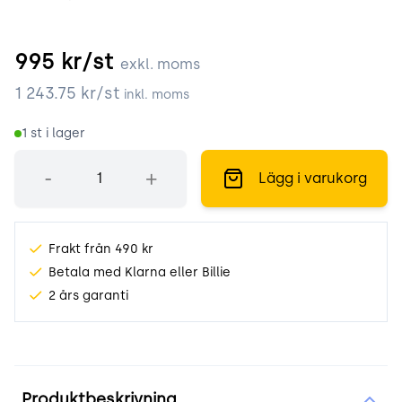
995
kr/st
exkl. moms
1 243.75
kr/st
inkl. moms
1
st i lager
Antal
-
+
Lägg i varukorg
Frakt från 490 kr
Betala med Klarna eller Billie
2 års garanti
Produktinformation
Produktbeskrivning