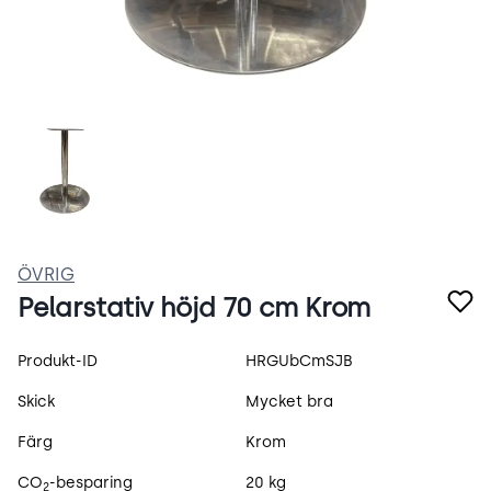
h_CPydjtMjZJ.webp
ÖVRIG
Pelarstativ höjd 70 cm Krom
Produktspecifikation
Produkt-ID
HRGUbCmSJB
Skick
Mycket bra
Färg
Krom
CO
-besparing
20 kg
2