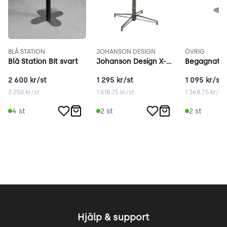
BLÅ STATION
JOHANSON DESIGN
ÖVRIG
Blå Station Bit svart
Johanson Design X-Bone krom
2 600
kr/st
1 295
kr/st
1 095
kr/st
3 250
kr/st
1 618.75
kr/st
1 368.75
kr/st
4
st
2
st
2
st
Hjälp & support