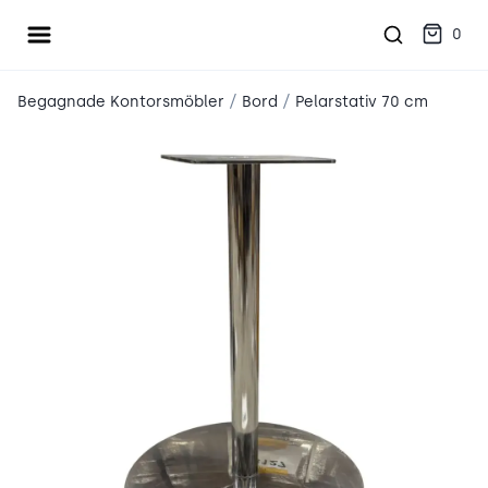
Öppna meny
place2place
0
/
/
Begagnade Kontorsmöbler
Bord
Pelarstativ 70 cm