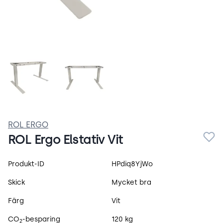
jCM4-aNCggUj.webp
rol-ergo-vit.webp
ROL ERGO
ROL Ergo Elstativ Vit
Produktspecifikation
Produkt-ID
HPdiq8YjWo
Skick
Mycket bra
Färg
Vit
CO
-besparing
120 kg
2