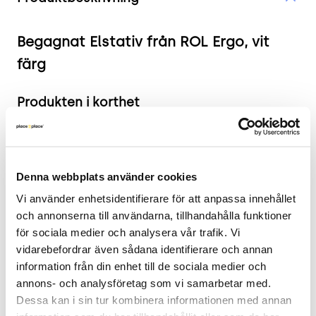
Begagnat Elstativ från ROL Ergo, vit
färg
Produkten i korthet
Färg: Vit
Mått: Höjd 64-114 cm, Bredd 111-191 cm, Djup
73 cm
Denna webbplats använder cookies
Skick: 4/5
Vi använder enhetsidentifierare för att anpassa innehållet 
2 års garanti
och annonserna till användarna, tillhandahålla funktioner 
för sociala medier och analysera vår trafik. Vi 
Mer om produkten
vidarebefordrar även sådana identifierare och annan 
information från din enhet till de sociala medier och 
Ett höj- och sänkbart elstativ från ROL Ergo som
annons- och analysföretag som vi samarbetar med. 
erbjuder en flexibel lösning för arbetsplatsen.
Dessa kan i sin tur kombinera informationen med annan 
Detta stativ är designat för att passa olika