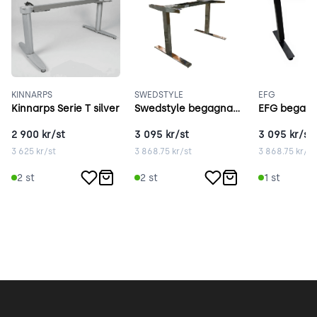
KINNARPS
SWEDSTYLE
EFG
Kinnarps Serie T silver
Swedstyle begagnat elstativ krom
2 900
kr/st
3 095
kr/st
3 095
kr/st
3 625
kr/st
3 868.75
kr/st
3 868.75
kr/st
2
st
2
st
1
st