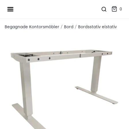
Öppna meny
place2place
0
/
/
Begagnade Kontorsmöbler
Bord
Bordsstativ elstativ