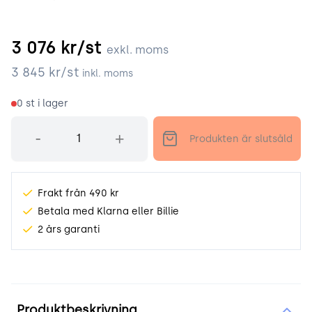
3 076
kr/st
exkl. moms
3 845
kr/st
inkl. moms
0
st i lager
Antal
-
+
Produkten är slutsåld
Frakt från 490 kr
Betala med Klarna eller Billie
2 års garanti
Produktinformation
Produktbeskrivning