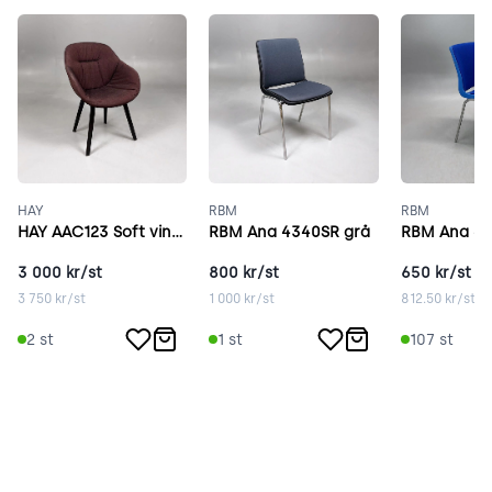
HAY
RBM
RBM
HAY AAC123 Soft vinröd
RBM Ana 4340SR grå
RBM Ana 43
3 000
kr/st
800
kr/st
650
kr/st
3 750
kr/st
1 000
kr/st
812.50
kr/st
2
st
1
st
107
st