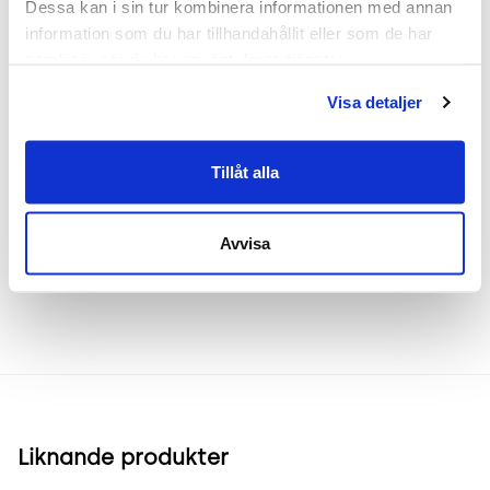
Dessa kan i sin tur kombinera informationen med annan 
Höjd 87 cm
information som du har tillhandahållit eller som de har 
Bredd 59 cm
samlat in när du har använt deras tjänster.
Djup 53 cm
Visa detaljer
Sitthöjd 45 cm
Tillåt alla
Frakt & leverans
Avvisa
Inspiration & vanliga frågar
Liknande produkter