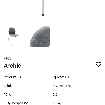
bcNtQXlF4GOj.webp
archie.webp
EFG
Archie
Produktspecifikation
Produkt-ID
Gj8WZtTFD-
Skick
Mycket bra
Färg
Blå
CO
-besparing
20 kg
2