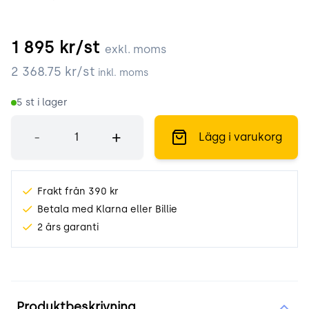
1 895
kr/st
exkl. moms
2 368.75
kr/st
inkl. moms
5
st i lager
Antal
-
+
Lägg i varukorg
Frakt från 390 kr
Betala med Klarna eller Billie
2 års garanti
Produktinformation
Produktbeskrivning