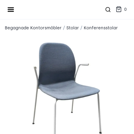
Öppna meny
place2place
0
/
/
Begagnade Kontorsmöbler
Stolar
Konferensstolar