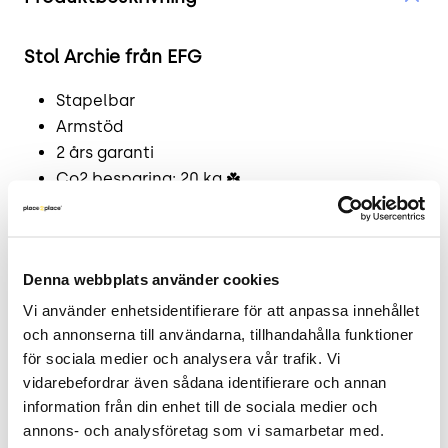
Stol Archie från EFG
Stapelbar
Armstöd
2 års garanti
Co2 besparing: 20 kg ☘️
Archie från EFG erbjuder innovativ och praktisk
design för alla typer av miljöer tillsammans med
oslagbar komfort. Helkädd i ett blått tyg och vita
Denna webbplats använder cookies
metallben. Godkänd av Möbelfakta. Stapelbar.
Vi använder enhetsidentifierare för att anpassa innehållet 
och annonserna till användarna, tillhandahålla funktioner 
Läs mer - tillverkarens produktsida.
för sociala medier och analysera vår trafik. Vi 
.
vidarebefordrar även sådana identifierare och annan 
information från din enhet till de sociala medier och 
Mått
annons- och analysföretag som vi samarbetar med. 