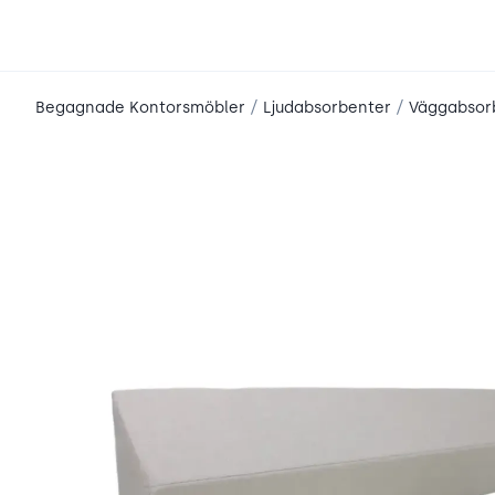
place2place
/
/
Begagnade Kontorsmöbler
Ljudabsorbenter
Väggabsor