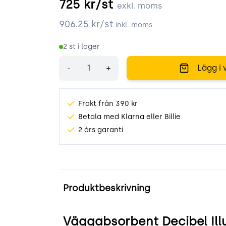
725
kr/st
exkl. moms
906.25
kr/st
inkl. moms
2
st i lager
Antal
-
+
Lägg i 
Frakt från 390 kr
Betala med Klarna eller Billie
2 års garanti
Produktinformation
Produktbeskrivning
Väggabsorbent Decibel Illu