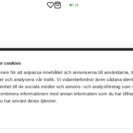
1
st
llbara arbete
place2place
Annat
r cookies
rare för att anpassa innehållet och annonserna till användarna, ti
ken
Om
Integrit
er och analysera vår trafik. Vi vidarebefordrar även sådana identi
r
Press
Villkor
 enhet till de sociala medier och annons- och analysföretag som 
Karriär
ombinera informationen med annan information som du har tillhanda
u har använt deras tjänster.
Ansvar
Investor
ad i samarbete med
Teleservice IT-partner
.