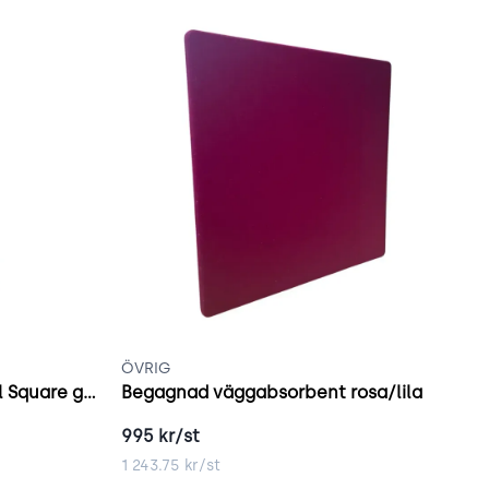
ÖVRIG
Ö
Glimakra of Sweden Global Square grön
Begagnad väggabsorbent rosa/lila
B
995
kr/st
6
1 243.75
kr/st
8