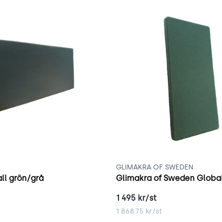
GLIMAKRA OF SWEDEN
ll grön/grå
1 495
kr/st
t
1 868.75
kr/st