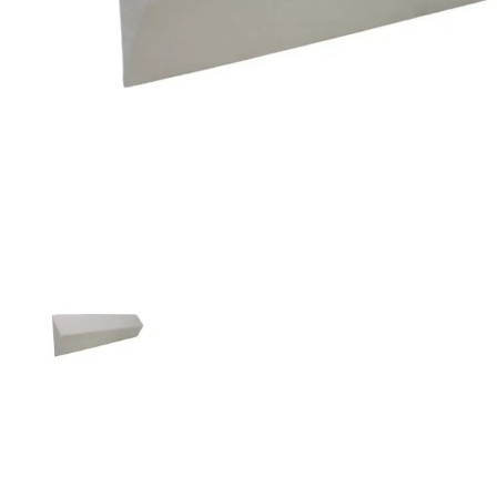
MzsBficuI6sg.webp