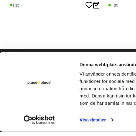
1
st
1
st
Hjälp & support
Vårt hå
Denna webbplats använde
Bli säljare
Vi använder enhetsidentifie
Varumär
funktioner för sociala medi
Kontakta oss
Rapporte
annan information från din
Intern cirkulation
med. Dessa kan i sin tur k
FAQ
som de har samlat in när d
Visa detaljer
Utveckl