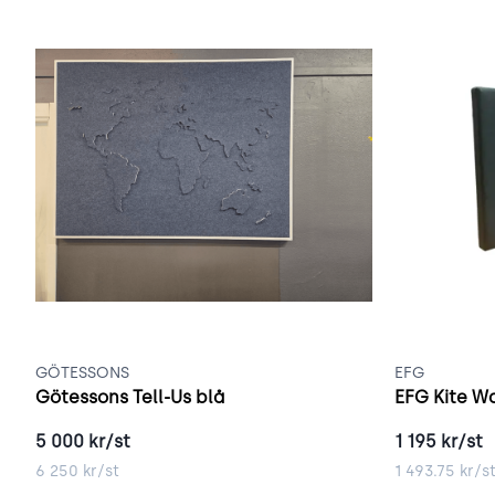
GÖTESSONS
EFG
Götessons Tell-Us blå
EFG Kite Wa
5 000
kr/st
1 195
kr/st
6 250
kr/st
1 493.75
kr/s