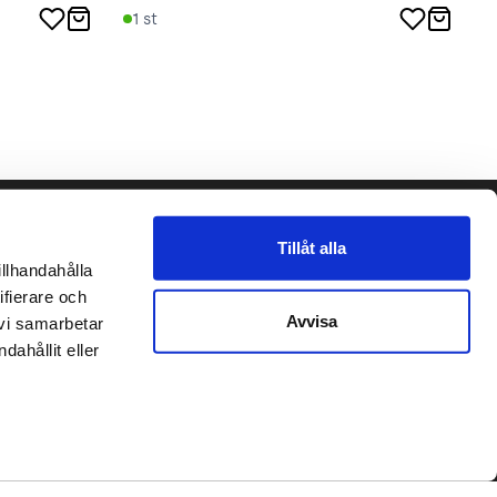
1
st
Följ oss gärna!
Tillåt alla
llhandahålla 
et
fierare och 
Avvisa
vi samarbetar 
place2place AB 2020
hållit eller 