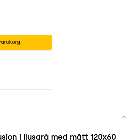
varukorg
sion i ljusgrå med mått 120x60