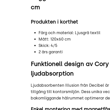
cm
Produkten i korthet
Färg och material: Ljusgrå textil
Mått: 120x60 cm
Skick: 4/5
2 års garanti
Funktionell design av Cory 
ljudabsorption
Ljudabsorbenten Illusion från Decibel är
tillgång till kontorsmiljön. Dess unika v
bakomliggande hålrummet optimerar des
Enkel montering med magnetfä