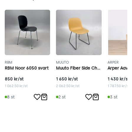
RBM
MUUTO
ARPER
RBM Noor 6050 svart
Muuto Fiber Side Chair brun
Arper Aava 
850
kr/st
1 650
kr/st
1 430
kr/st
1 062.50
kr/st
2 062.50
kr/st
1 787.50
kr/st
8
st
2
st
3
st