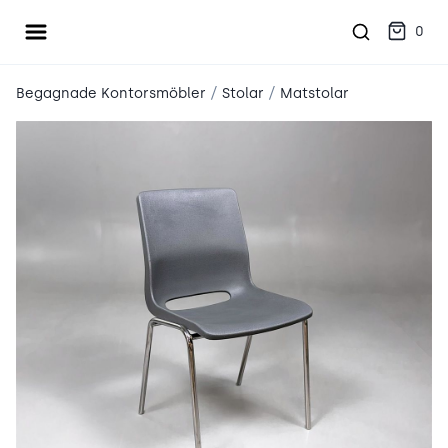
Öppna meny
place2place
0
/
/
Begagnade Kontorsmöbler
Stolar
Matstolar