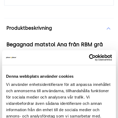
Produktinformation
Produktbeskrivning
Begagnad matstol Ana från RBM grå
Produkten i korthet
Färg och material: Grå skal med ben i krom
Denna webbplats använder cookies
Mått: Bredd 49 cm, Djup 51 cm, Höjd 83 cm,
Sitthöjd 45 cm
Vi använder enhetsidentifierare för att anpassa innehållet 
Skick: 3/5
och annonserna till användarna, tillhandahålla funktioner 
för sociala medier och analysera vår trafik. Vi 
2 års garanti
vidarebefordrar även sådana identifierare och annan 
Mer om Ana
information från din enhet till de sociala medier och 
annons- och analysföretag som vi samarbetar med. 