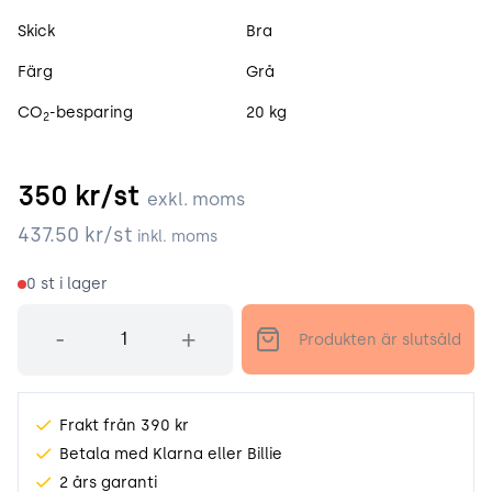
Skick
Bra
Färg
Grå
CO
-besparing
20 kg
2
350
kr/st
exkl. moms
437.50
kr/st
inkl. moms
0
st i lager
Antal
-
+
Produkten är slutsåld
Frakt från 390 kr
Betala med Klarna eller Billie
2 års garanti