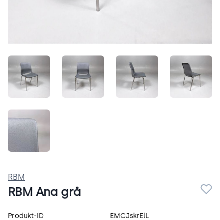
Ni96N5klWR0n.jpeg
BVFqxR00fkfV.jpeg
QrlBuWb_tSd-.jpeg
KLwWep
QOx0QCY1dxFK.jpeg
RBM
RBM Ana grå
Produktspecifikation
Produkt-ID
EMCJskrElL