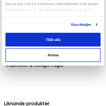
Begagnad matstol från RBM, modell Ana. Den grå
Dessa kan i sin tur kombinera informationen med annan 
sitsen tillsammans med kromade ben ger ett
information som du har tillhandahållit eller som de har 
modernt och stilrent uttryck som passar väl in i
samlat in när du har använt deras tjänster.
olika miljöer såsom matsalar, mötesytor och
Visa detaljer
caféer.
Tillåt alla
Frakt & leverans
Avvisa
Inspiration & vanliga frågar
Liknande produkter