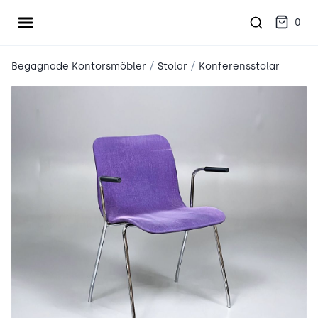
Öppna meny
place2place
0
/
/
Begagnade Kontorsmöbler
Stolar
Konferensstolar