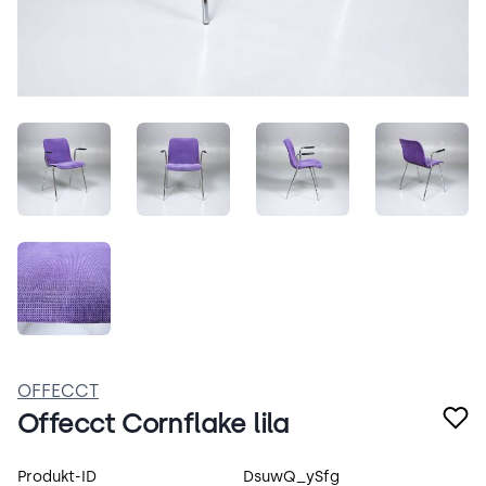
e37tWZZaL8Ma.jpeg
TESGvevhmJfm.jpeg
Vw0d2kKfpF9N.jpeg
V5ODki
a3NfrQiI32LV.jpeg
OFFECCT
Offecct Cornflake lila
Produktspecifikation
Produkt-ID
DsuwQ_ySfg