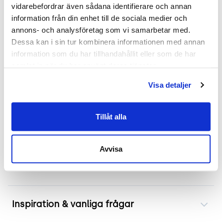
vidarebefordrar även sådana identifierare och annan 
Mer om Cornflake
information från din enhet till de sociala medier och 
annons- och analysföretag som vi samarbetar med. 
Begagnad konferensstol från Offecct, modell
Dessa kan i sin tur kombinera informationen med annan 
Cornflake, erbjuder följsam komfort med
information som du har tillhandahållit eller som de har 
formpressad sits och rygg. Stolen har kromade
samlat in när du har använt deras tjänster.
ben och armstöd som tål daglig användning. Dess
Visa detaljer
stapelbara design möjliggör effektiv användning
av golvyta vid behov av rummets anpassningar.
Perfekt för användning i konferensrum,
Tillåt alla
projektzoner samt utbildningslokaler.
Avvisa
Frakt & leverans
Inspiration & vanliga frågar