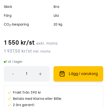
Skick
Bra
Färg
Lila
CO
-besparing
20 kg
2
1 550
kr/st
exkl. moms
1 937.50
kr/st
inkl. moms
1
st i lager
Antal
-
+
Lägg i varukorg
Frakt från 390 kr
Betala med Klarna eller Billie
2 års garanti