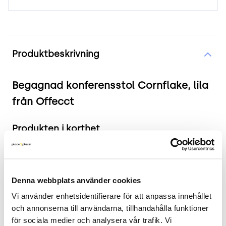
Produktinformation
Produktbeskrivning
Begagnad konferensstol Cornflake, lila
från Offecct
Produkten i korthet
Färg och material: Klädsel i lila färg med
kromade ben.
Mått: Bredd 59 cm, Djup 53 cm, Höjd 80 cm,
Denna webbplats använder cookies
Sitthöjd 45 cm.
Vi använder enhetsidentifierare för att anpassa innehållet 
Skick: 3/5
och annonserna till användarna, tillhandahålla funktioner 
2 års garanti
för sociala medier och analysera vår trafik. Vi 