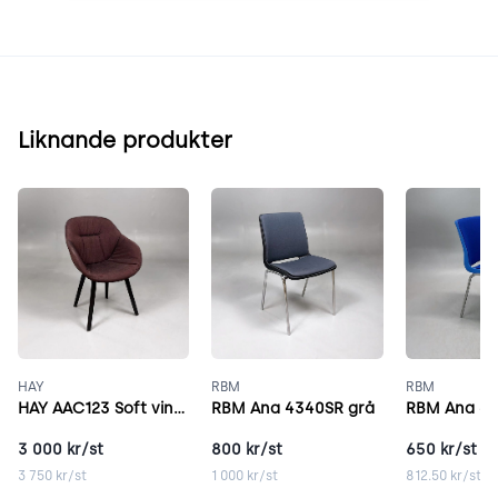
Liknande produkter
HAY
RBM
RBM
HAY AAC123 Soft vinröd
RBM Ana 4340SR grå
RBM Ana 43
3 000
kr/st
800
kr/st
650
kr/st
3 750
kr/st
1 000
kr/st
812.50
kr/st