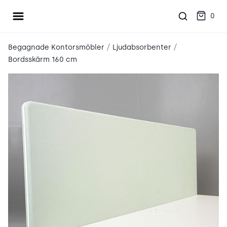
Öppna meny
place2place
0
/
/
Begagnade Kontorsmöbler
Ljudabsorbenter
Bordsskärm 160 cm