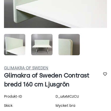
HZ4Qzd197eql.jpeg
yc-0sixAhfMl.jpeg
83izvaNYYEfN.jpeg
GLIMAKRA OF SWEDEN
Glimakra of Sweden Contrast
bredd 160 cm Ljusgrön
Produktspecifikation
Produkt-ID
D_uAxMCzCU
Skick
Mycket bra