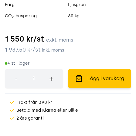
Färg
Ljusgrön
CO
-besparing
60 kg
2
1 550
kr/st
exkl. moms
1 937.50
kr/st
inkl. moms
4
st i lager
Antal
-
+
Lägg i varukorg
Frakt från 390 kr
Betala med Klarna eller Billie
2 års garanti