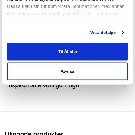
är perfekt för arbetsmiljöer som kräver avskildhet
Dessa kan i sin tur kombinera informationen med annan 
information som du har tillhandahållit eller som de har 
och ljuddämpning. Bordsskärmen passar utmärkt i
samlat in när du har använt deras tjänster.
öppna kontorslandskap och kundtjänstmiljöer.
Den är idealisk för företag som vill skapa en
Visa detaljer
fokuserad och effektiv arbetsyta.
Tillåt alla
Frakt & leverans
Avvisa
Inspiration & vanliga frågar
Liknande produkter