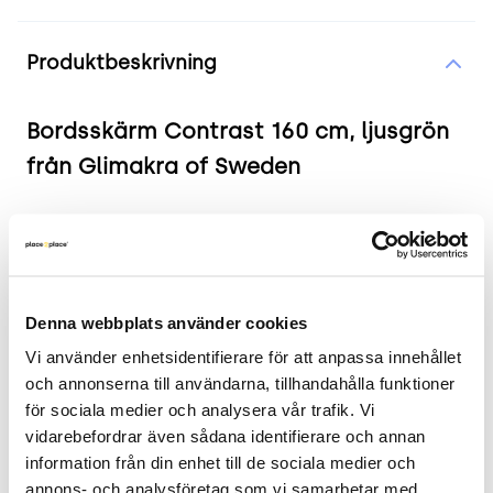
Produktinformation
Produktbeskrivning
Bordsskärm Contrast 160 cm, ljusgrön
från Glimakra of Sweden
Produkten i korthet
Färg och material: Ljusgrönt tyg
Mått: Bredd 160 cm, Djup 40 cm, Höjd 70 cm
Denna webbplats använder cookies
Skick: 4/5
Vi använder enhetsidentifierare för att anpassa innehållet 
2 års garanti
och annonserna till användarna, tillhandahålla funktioner 
Mer om Contrast
för sociala medier och analysera vår trafik. Vi 
vidarebefordrar även sådana identifierare och annan 
Begagnad bordsskärm från Glimåkra, modell
information från din enhet till de sociala medier och 
Contrast, klädd i ljusgrönt tyg. Denna bordsskärm
annons- och analysföretag som vi samarbetar med. 