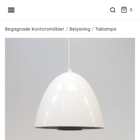
Öppna meny
place2place
0
/
/
Begagnade Kontorsmöbler
Belysning
Taklampa