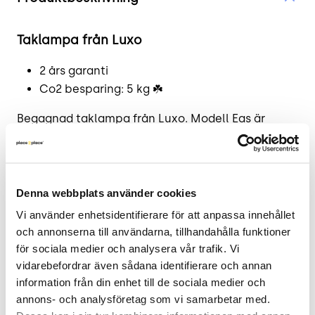
Taklampa från Luxo
2 års garanti
Co2 besparing: 5 kg ☘️
Begagnad taklampa från Luxo. Modell Eas är
designad av Olle Andersson. Eas är en klassiskt
elegant modell som passar för flera olika
användningsområden. Lampan har skärm i
vitlackad metall med vit textilsladd. Ljuskälla
Denna webbplats använder cookies
Kompaktlysrör.
Vi använder enhetsidentifierare för att anpassa innehållet 
och annonserna till användarna, tillhandahålla funktioner 
Nypris ca 4000:-
för sociala medier och analysera vår trafik. Vi 
vidarebefordrar även sådana identifierare och annan 
Läs mer - tillverkarens produktsida.
information från din enhet till de sociala medier och 
.
annons- och analysföretag som vi samarbetar med. 