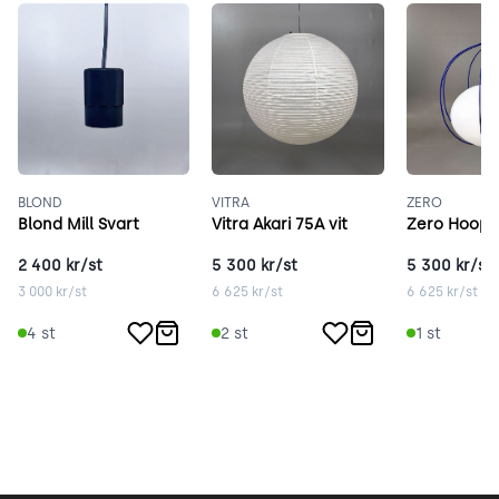
BLOND
VITRA
ZERO
Blond Mill Svart
Vitra Akari 75A vit
Zero Hoop 
2 400
kr/st
5 300
kr/st
5 300
kr/st
3 000
kr/st
6 625
kr/st
6 625
kr/st
4
st
2
st
1
st