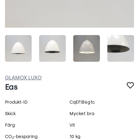
CS6wSqDHLoPR.jpeg
sd39aR0qqpzZ.jpeg
Lt-3pW4RWh6j.jpeg
b8uOlm
GLAMOX LUXO
Eas
Produktspecifikation
Produkt-ID
CqEFlB6g1c
Skick
Mycket bra
Färg
Vit
CO
-besparing
10 kg
2