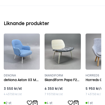
Liknande produkter
DENONA
SKANDIFORM
HORREDS
deNona Aston 03 Metal ljusblå
Skandiform Papa F276 ask
3 550
kr/st
6 350
kr/st
5 950
kr/st
4 437.50
kr/st
7 937.50
kr/st
7 437.50
kr/st
2
st
4
st
1
st