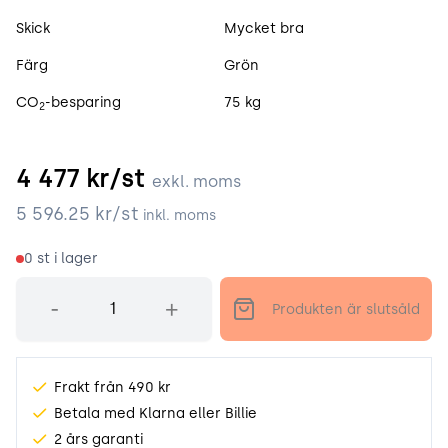
Skick
Mycket bra
Färg
Grön
CO
-besparing
75 kg
2
4 477
kr/st
exkl. moms
5 596.25
kr/st
inkl. moms
0
st i lager
Antal
-
+
Produkten är slutsåld
Frakt från 490 kr
Betala med Klarna eller Billie
2 års garanti