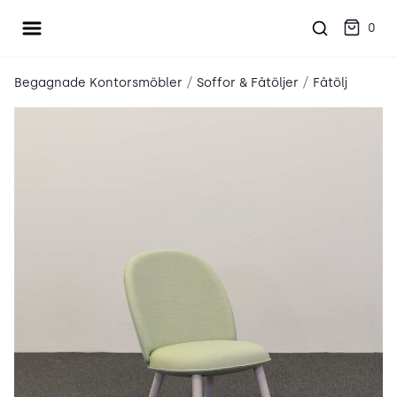
Öppna meny
place2place
0
/
/
Begagnade Kontorsmöbler
Soffor & Fåtöljer
Fåtölj