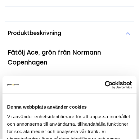
Produktinformation
Produktbeskrivning
Fåtölj Ace, grön från Normann
Copenhagen
Produkten i korthet:
Färg och material: Grönt tyg, trä
Mått: Höjd: 80 cm, Sitthöjd: 41 cm, Djup: 70 cm,
Denna webbplats använder cookies
Bredd: 56 cm.
Vi använder enhetsidentifierare för att anpassa innehållet 
Skick: 4/5
och annonserna till användarna, tillhandahålla funktioner 
2 års garanti
för sociala medier och analysera vår trafik. Vi 
vidarebefordrar även sådana identifierare och annan 