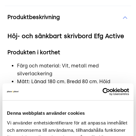
Produktinformation
Produktbeskrivning
Höj- och sänkbart skrivbord Efg Active
Produkten i korthet
Färg och material: Vit, metall med
silverlackering
Mått: Längd 180 cm, Bredd 80 cm, Höjd
justerbar från 64 till 129 cm
Skick: 4/5
2 års garanti
Denna webbplats använder cookies
Detaljer om Efg Active skrivbordet
Vi använder enhetsidentifierare för att anpassa innehållet 
och annonserna till användarna, tillhandahålla funktioner 
Active är ett modernt höj- och sänkbart skrivbord