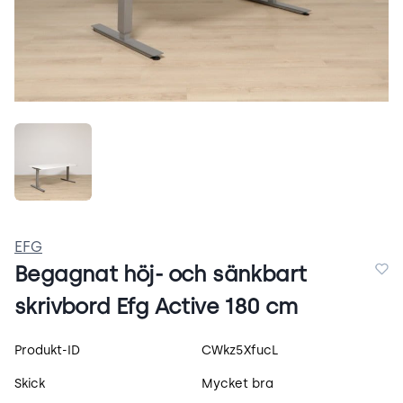
_iWA64SV3tm1.jpeg
EFG
Begagnat höj- och sänkbart
skrivbord Efg Active 180 cm
Produktspecifikation
Produkt-ID
CWkz5XfucL
Skick
Mycket bra