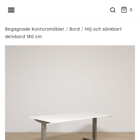
Öppna meny
place2place
0
/
/
Begagnade Kontorsmöbler
Bord
Höj och sänkbart
skrivbord 180 cm