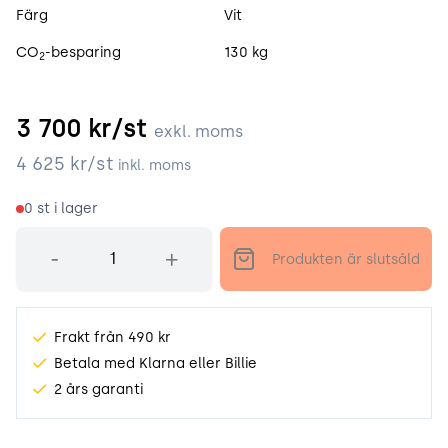
Färg
Vit
CO
-besparing
130 kg
2
3 700
kr/st
exkl. moms
4 625
kr/st
inkl. moms
0
st i lager
Antal
-
+
Produkten är slutsåld
Frakt från 490 kr
Betala med Klarna eller Billie
2 års garanti