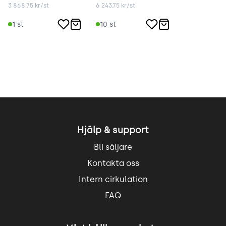
3 868.75
kr/st
6 243.75
kr/st
1
st
10
st
Hjälp & support
Bli säljare
Kontakta oss
Intern cirkulation
FAQ