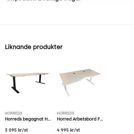
Liknande produkter
HORREDS
HORREDS
Horreds begagnat Höj och sänkbart skrivbord Vit/Svart
Horred Arbetsbord Fri vit
3 095
kr/st
4 995
kr/st