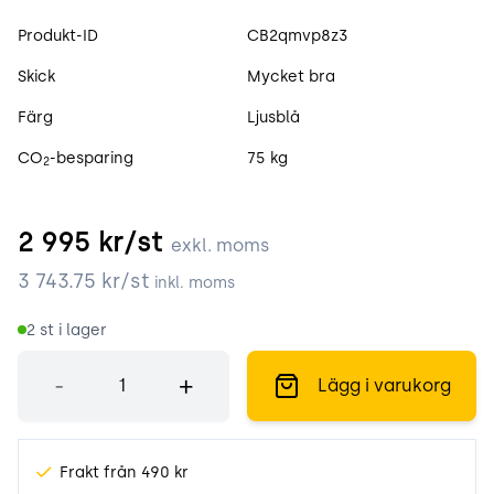
Produktspecifikation
Produkt-ID
CB2qmvp8z3
Skick
Mycket bra
Färg
Ljusblå
CO
-besparing
75 kg
2
2 995
kr/st
exkl. moms
3 743.75
kr/st
inkl. moms
2
st i lager
Antal
-
+
Lägg i varukorg
Frakt från 490 kr