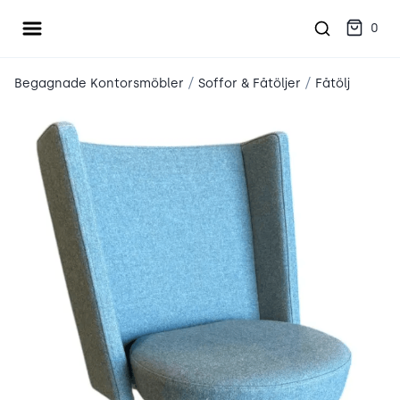
Öppna meny
place2place
0
/
/
Begagnade Kontorsmöbler
Soffor & Fåtöljer
Fåtölj