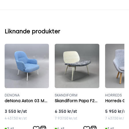
Liknande produkter
DENONA
SKANDIFORM
HORREDS
deNona Aston 03 Metal ljusblå
Skandiform Papa F276 ask
3 550
kr/st
6 350
kr/st
5 950
kr/st
4 437.50
kr/st
7 937.50
kr/st
7 437.50
kr/st
2
st
4
st
1
st