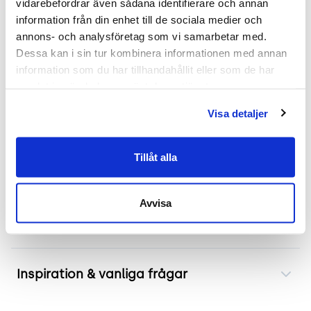
vidarebefordrar även sådana identifierare och annan 
information från din enhet till de sociala medier och 
Mer om produkten
annons- och analysföretag som vi samarbetar med. 
Dessa kan i sin tur kombinera informationen med annan 
Den vridbara konferensfåtöljen ingår i det
information som du har tillhandahållit eller som de har 
internationellt uppmärksammade
samlat in när du har använt deras tjänster.
konferenskonceptet 'Centrum'. Designad för att
passa såväl som konferens-, väntrums-, eller
Visa detaljer
foajémöbel. Trots sin ytsmala form erbjuder
fåtöljen exceptionell sittkomfort tack vare dess
Tillåt alla
unika design och rörliga stativ.
Avvisa
Frakt & leverans
Inspiration & vanliga frågar