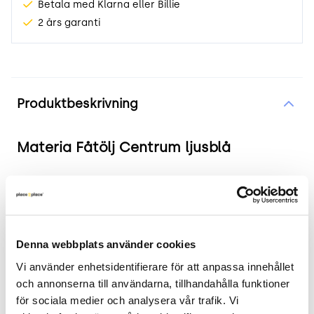
Betala med Klarna eller Billie
2 års garanti
Produktinformation
Produktbeskrivning
Materia Fåtölj Centrum ljusblå
Produkten i korthet
Färg och material: Ljusblå, modern design
med öppen rygg och små gavlar.
Denna webbplats använder cookies
Mått: Höjd 80 cm, Bredd 50 cm, Djup 60 cm.
Vi använder enhetsidentifierare för att anpassa innehållet 
Sitthöjd: 45 cm.
och annonserna till användarna, tillhandahålla funktioner 
Skick: 4/5
för sociala medier och analysera vår trafik. Vi 
2 års garanti