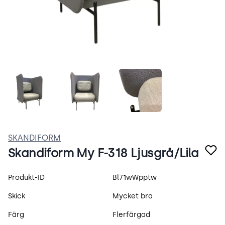
F-318.webp
2oTUE-BVjoNT.webp
F-318-2.webp
SKANDIFORM
Skandiform My F-318 Ljusgrå/Lila
Produktspecifikation
Produkt-ID
Bl71wWpptw
Skick
Mycket bra
Färg
Flerfärgad