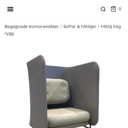
Öppna meny
place2place
0
/
/
Begagnade Kontorsmöbler
Soffor & Fåtöljer
Fåtölj hög
rygg