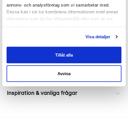
Denna bekväma fåtölj kombinerar funktionalitet
annons- och analysföretag som vi samarbetar med. 
med en attraktiv design. Ryggstödet och sidorna
Dessa kan i sin tur kombinera informationen med annan 
är tillverkade av hållbar mesh som inte bara ger
information som du har tillhandahållit eller som de har 
fåtöljens utseende en unik karaktär utan även
samlat in när du har använt deras tjänster.
erbjuder god ventilation. Sittkomforten förstärks
Visa detaljer
av den mjukt klädda sittdynan samt matchande
ryggkudde.
Tillåt alla
Frakt & leverans
Avvisa
Inspiration & vanliga frågar