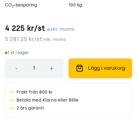
CO
-besparing
100 kg
2
4 225
kr/st
exkl. moms
5 281.25
kr/st
inkl. moms
1
st i lager
Antal
-
+
Lägg i varukorg
Frakt från 800 kr
Betala med Klarna eller Billie
2 års garanti
Produktinformation