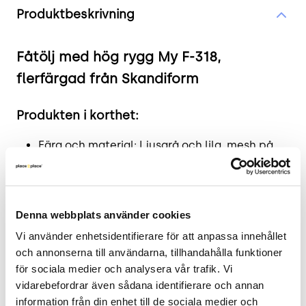
Produktbeskrivning
Fåtölj med hög rygg My F-318,
flerfärgad från Skandiform
Produkten i korthet:
Färg och material: Ljusgrå och lila, mesh på
rygg och sidor med klädd sittdyna och
ryggkudde dekorerad med knappar.
Mått: Höjd: 125 cm, Bredd: 86 cm, Djup: 91 cm,
Denna webbplats använder cookies
Sitthöjd: 46 cm.
Skick: 4/5
Vi använder enhetsidentifierare för att anpassa innehållet 
2 års garanti
och annonserna till användarna, tillhandahålla funktioner 
för sociala medier och analysera vår trafik. Vi 
Mer om Skandiform Fåtölj My F-318
vidarebefordrar även sådana identifierare och annan 
information från din enhet till de sociala medier och 