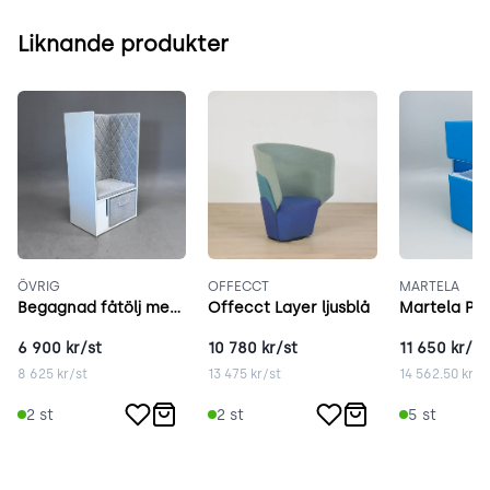
Liknande produkter
ÖVRIG
OFFECCT
MARTELA
Begagnad fåtölj med hög rygg grå
Offecct Layer ljusblå
Martela Pod
6 900
kr/st
10 780
kr/st
11 650
kr/st
8 625
kr/st
13 475
kr/st
14 562.50
kr/s
2
st
2
st
5
st