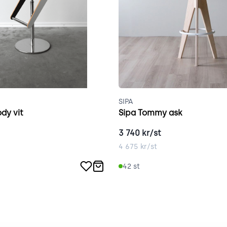
SIPA
dy vit
Sipa Tommy ask
3 740
kr/st
4 675
kr/st
42
st