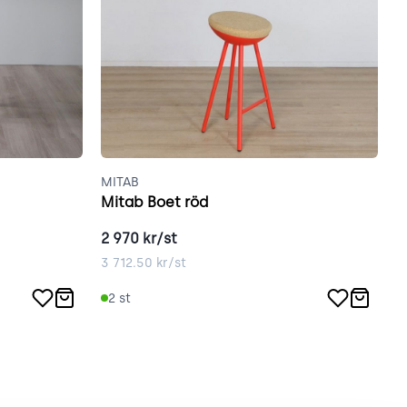
MITAB
M
Mitab Boet röd
M
2 970
kr/st
1
3 712.50
kr/st
1
2
st