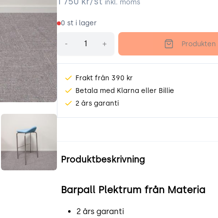
1 750
kr/st
inkl. moms
0
st i lager
Antal
-
+
Produkten 
Frakt från 390 kr
Betala med Klarna eller Billie
2 års garanti
GvdO.jpeg
lgQ2kO98iYlF.jpeg
Produktinformation
Produktbeskrivning
Barpall Plektrum från Materia
2 års garanti