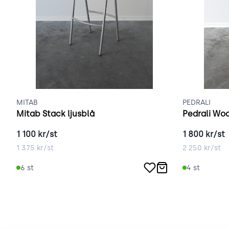
MITAB
PEDRALI
Mitab Stack ljusblå
Pedrali Woo
1 100
kr/st
1 800
kr/st
1 375
kr/st
2 250
kr/st
6
st
4
st