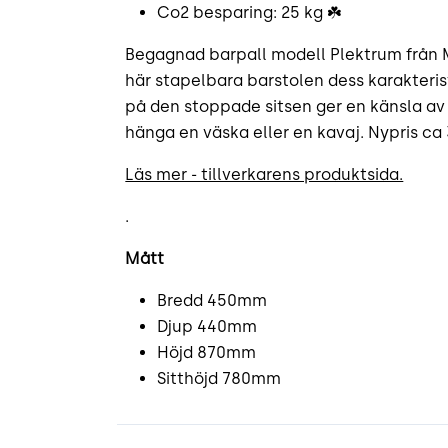
Co2 besparing: 25 kg ☘️
Begagnad barpall modell Plektrum från M
här stapelbara barstolen dess karakter
på den stoppade sitsen ger en känsla av
hänga en väska eller en kavaj. Nypris ca
Läs mer - tillverkarens produktsida.
.
Mått
Bredd 450mm
Djup 440mm
Höjd 870mm
Sitthöjd 780mm