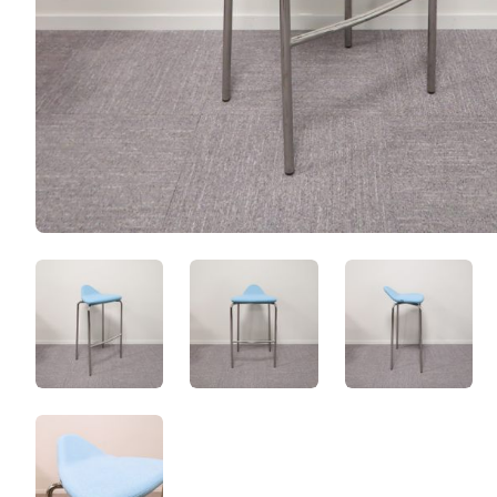
jWzgW6XlCpTK.jpeg
TTlmKixZjjn1.jpeg
ss8IZTQr
7eQYKxK2nNI4.jpeg