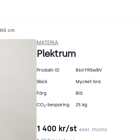
 105 cm
MATERIA
Plektrum
Produktspecifikation
Produkt-ID
B6IrYRSwBV
Skick
Mycket bra
Färg
Blå
CO
-besparing
25 kg
2
1 400
kr/st
exkl. moms