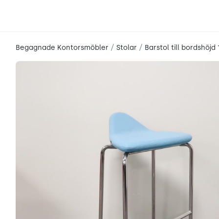
place2place
/
/
Begagnade Kontorsmöbler
Stolar
Barstol till bordshöjd