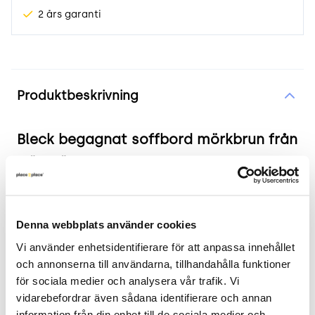
2 års garanti
Produktinformation
Produktbeskrivning
Bleck begagnat soffbord mörkbrun från
Gärsnäs
Produkten i korthet
Denna webbplats använder cookies
Färg och material: Stomme i massiv bok med
Vi använder enhetsidentifierare för att anpassa innehållet 
en mörkbrun bets. Topp- och bottenskiva
och annonserna till användarna, tillhandahålla funktioner 
tillverkad av klarglas.
för sociala medier och analysera vår trafik. Vi 
Mått: Längd 75 cm, bredd 75 cm, höjd 40 cm.
vidarebefordrar även sådana identifierare och annan 
Skick: 3/5
information från din enhet till de sociala medier och 