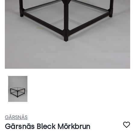
ZvsssuZRQftZ.png
GÄRSNÄS
Gärsnäs Bleck Mörkbrun