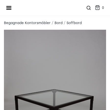
Öppna meny
place2place
0
/
/
Begagnade Kontorsmöbler
Bord
Soffbord