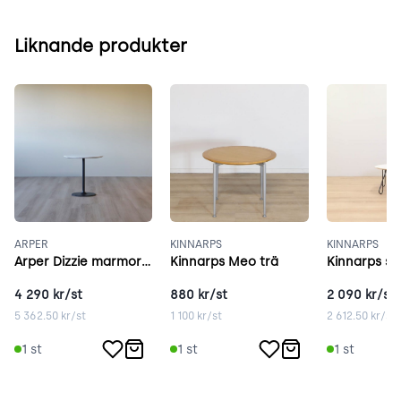
Liknande produkter
ARPER
KINNARPS
KINNARPS
Arper Dizzie marmor 47 cm vit
Kinnarps Meo trä
4 290
kr/st
880
kr/st
2 090
kr/st
5 362.50
kr/st
1 100
kr/st
2 612.50
kr/st
1
st
1
st
1
st