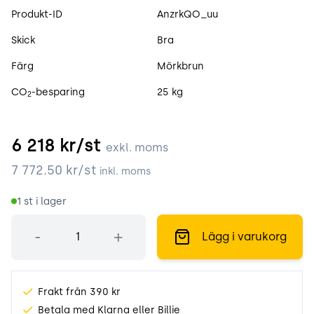
Produktspecifikation
Produkt-ID
AnzrkQO_uu
Skick
Bra
Färg
Mörkbrun
CO
-besparing
25 kg
2
6 218
kr/st
exkl. moms
7 772.50
kr/st
inkl. moms
1
st i lager
Antal
-
+
Lägg i varukorg
Frakt från 390 kr
Betala med Klarna eller Billie