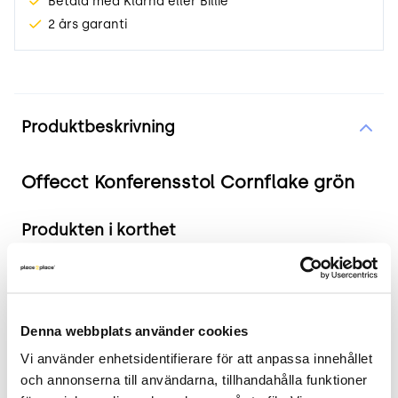
Betala med Klarna eller Billie
2 års garanti
Produktinformation
Produktbeskrivning
Offecct Konferensstol Cornflake grön
Produkten i korthet
Färg och material: Grönmönstrad klädsel med
kromade ben och stålarmstöd.
Mått: Bredd: 59 cm, Djup: 53 cm, Höjd: 80 cm,
Denna webbplats använder cookies
Sitthöjd: 45 cm.
Vi använder enhetsidentifierare för att anpassa innehållet 
Skick: 4/5
och annonserna till användarna, tillhandahålla funktioner 
2 års garanti