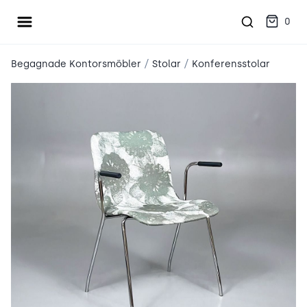
Öppna meny
place2place
0
/
/
Begagnade Kontorsmöbler
Stolar
Konferensstolar