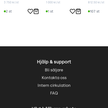
3 750
kr/st
1 000
kr/st
812.50
kr/st
2
st
1
st
107
st
Hjälp & support
Bli säljare
Kontakta oss
Intern cirkulation
FAQ