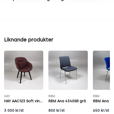
Liknande produkter
HAY
RBM
RBM
HAY AAC123 Soft vinröd
RBM Ana 4340SR grå
RBM Ana 43
3 000
kr/st
800
kr/st
650
kr/st