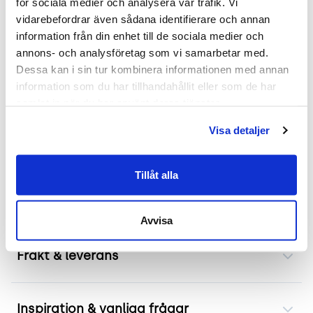
för sociala medier och analysera vår trafik. Vi 
Mer om produkten
vidarebefordrar även sådana identifierare och annan 
information från din enhet till de sociala medier och 
Begagnad konferensstol från Offecct. Modellen
annons- och analysföretag som vi samarbetar med. 
Dessa kan i sin tur kombinera informationen med annan 
Cornflake har en formpressad sits med stoppning
information som du har tillhandahållit eller som de har 
som tillsammans med den grönmönstrade
samlat in när du har använt deras tjänster.
klädseln erbjuder skön komfort. Stolen är utrustad
med kromade ben och armstöd i stål vilket inte
Visa detaljer
bara ger ett modernt utseende utan också bidrar
till hållbarheten. Dess staplingsbara design gör
Tillåt alla
den idealisk för användning i rum där flexibilitet
och platsbesparing är viktigt.
Avvisa
Frakt & leverans
Inspiration & vanliga frågar