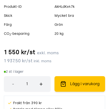
Produktspecifikation
Produkt-ID
AkHLdKx47k
Skick
Mycket bra
Färg
Grön
CO
-besparing
20 kg
2
1 550
kr/st
exkl. moms
1 937.50
kr/st
inkl. moms
2
st i lager
Antal
-
+
Lägg i varukorg
Frakt från 390 kr