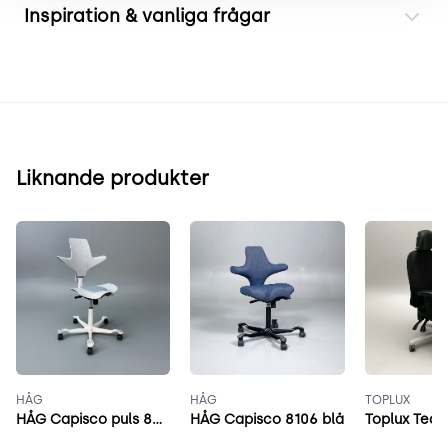
Inspiration & vanliga frågar
Liknande produkter
HÅG
HÅG
TOPLUX
HÅG Capisco puls 8010 grå
HÅG Capisco 8106 blå
Toplux Team