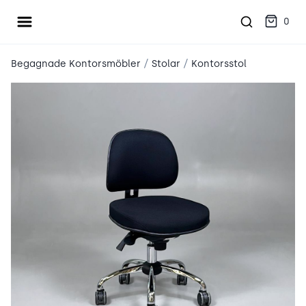
Öppna meny
place2place
0
/
/
Begagnade Kontorsmöbler
Stolar
Kontorsstol