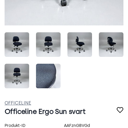
Q3bM_yLh5REA.jpeg
ywmTiZ7Ch6yW.jpeg
Doutc_HmEFUZ.jpeg
MK31M
gcIqBXJBweKL.jpeg
oAqbEfP5Q2Z-.jpeg
OFFICELINE
Officeline Ergo Sun svart
Produktspecifikation
Produkt-ID
AAFznGBVGd