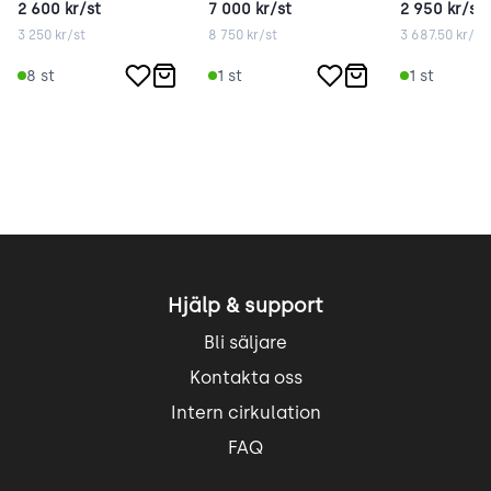
2 600
kr/st
7 000
kr/st
2 950
kr/st
3 250
kr/st
8 750
kr/st
3 687.50
kr/st
8
st
1
st
1
st
Hjälp & support
Bli säljare
Kontakta oss
Intern cirkulation
FAQ