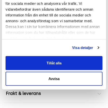
för sociala medier och analysera vår trafik. Vi 
Mer om Ergo Sun
vidarebefordrar även sådana identifierare och annan 
information från din enhet till de sociala medier och 
Denna begagnade kontorsstol från Officeline,
annons- och analysföretag som vi samarbetar med. 
modell Ergo Sun, är utformad för att erbjuda
Dessa kan i sin tur kombinera informationen med annan 
komfort och funktionalitet. Den tidlösa designen
information som du har tillhandahållit eller som de har 
gör att kontorsstolen passar in i olika typer av
samlat in när du har använt deras tjänster.
arbetsmiljöer, från öppna kontor till enskilda
Visa detaljer
arbetsrum. Sitsen och ryggstödet är designade för
att ge optimalt stöd under långa arbetspass.
Kontorsstolen är idealisk för dagligt bruk i
Tillåt alla
professionella miljöer som kontor, skolor samt
administrativa verksamheter.
Avvisa
Frakt & leverans