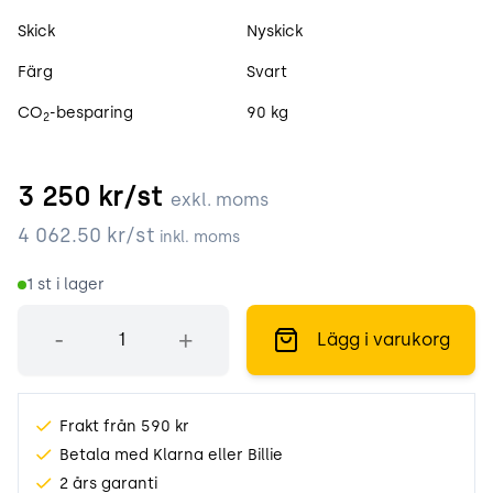
Skick
Nyskick
Färg
Svart
CO
-besparing
90 kg
2
3 250
kr/st
exkl. moms
4 062.50
kr/st
inkl. moms
1
st i lager
Antal
-
+
Lägg i varukorg
Frakt från 590 kr
Betala med Klarna eller Billie
2 års garanti