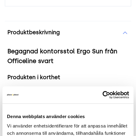
Produktinformation
Produktbeskrivning
Begagnad kontorsstol Ergo Sun från
Officeline svart
Produkten i korthet
Färg och material: Svart tyg
Mått: Sitthöjd justerbar mellan 47 cm och 62
cm
Nypris ca 7 000 :-
Denna webbplats använder cookies
Skick: 5/5
Vi använder enhetsidentifierare för att anpassa innehållet 
2 års garanti
och annonserna till användarna, tillhandahålla funktioner 