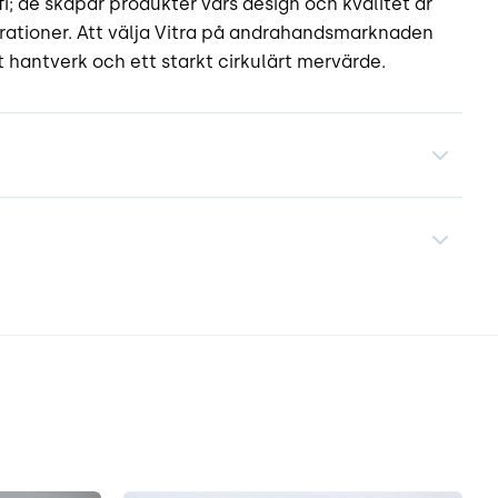
ofi; de skapar produkter vars design och kvalitet är
erationer. Att välja Vitra på andrahandsmarknaden
et hantverk och ett starkt cirkulärt mervärde.