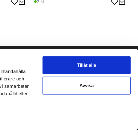
2
st
Följ oss gärna!
Tillåt alla
llhandahålla 
et
fierare och 
Avvisa
vi samarbetar 
place2place AB 2020
hållit eller 