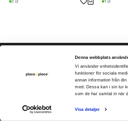
2
st
1
st
Hjälp & support
Vårt hå
Denna webbplats använde
Bli säljare
Vi använder enhetsidentifie
Varumär
funktioner för sociala medi
Kontakta oss
Rapporte
annan information från din
Intern cirkulation
med. Dessa kan i sin tur k
FAQ
som de har samlat in när d
Visa detaljer
Utveckl