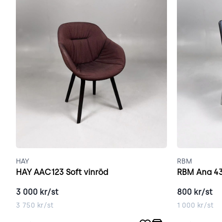
HAY
RBM
HAY AAC123 Soft vinröd
RBM Ana 43
3 000
kr/st
800
kr/st
3 750
kr/st
1 000
kr/st