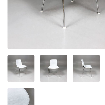
ac5p1PltogG6.jpeg
px6q9B6QIfpN.jpeg
s9cr5GO4
0mU2UT-JpM6G.jpeg