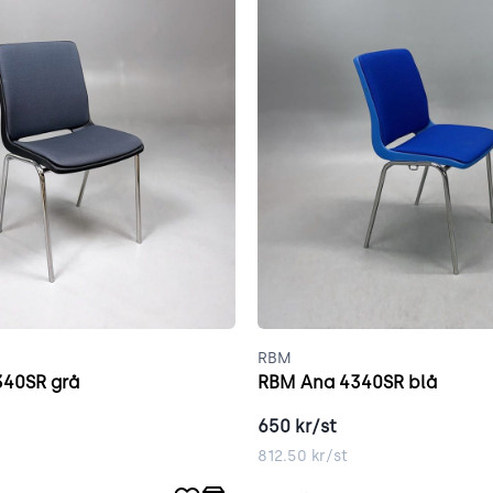
RBM
40SR grå
RBM Ana 4340SR blå
650
kr/st
812.50
kr/st