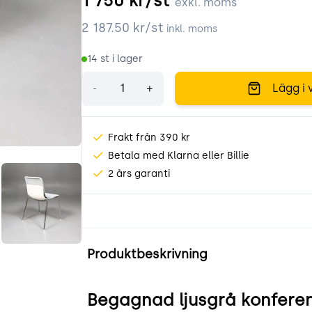
1 750
kr/st
exkl. moms
2 187.50
kr/st
inkl. moms
14
st i lager
Antal
-
+
Lägg i 
Frakt från 390 kr
Betala med Klarna eller Billie
ohEY.jpeg
9Xz7-qCwA_4M.jpeg
2 års garanti
Produktinformation
Produktbeskrivning
Begagnad ljusgrå konferens