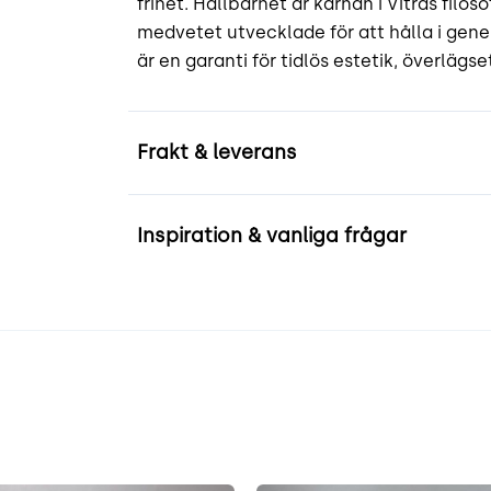
frihet. Hållbarhet är kärnan i Vitras filos
medvetet utvecklade för att hålla i gen
är en garanti för tidlös estetik, överlägs
Frakt & leverans
Inspiration & vanliga frågar