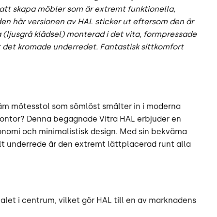
r att skapa möbler som är extremt funktionella,
den här versionen av HAL sticker ut eftersom den är
(ljusgrå klädsel) monterad i det vita, formpressade
ot det kromade underredet. Fantastisk sittkomfort
väm mötesstol som sömlöst smälter in i moderna
tkontor? Denna begagnade Vitra HAL erbjuder en
onomi och minimalistisk design. Med sin bekväma
lt underrede är den extremt lättplacerad runt alla
alet i centrum, vilket gör HAL till en av marknadens