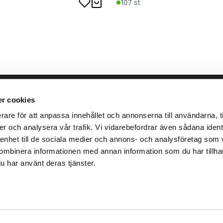
107
st
llbara arbete
place2place
Annat
r cookies
rare för att anpassa innehållet och annonserna till användarna, ti
ken
Om
Integrit
er och analysera vår trafik. Vi vidarebefordrar även sådana identi
r
Press
Villkor
 enhet till de sociala medier och annons- och analysföretag som 
Karriär
ombinera informationen med annan information som du har tillhanda
u har använt deras tjänster.
Ansvar
Investor
ad i samarbete med
Teleservice IT-partner
.