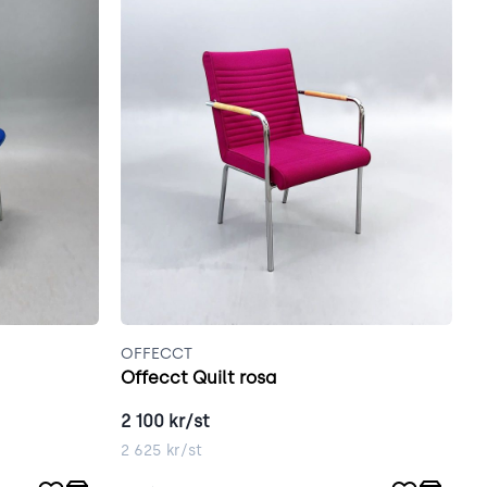
OFFECCT
V
Offecct Quilt rosa
V
2 100
kr/st
2
2 625
kr/st
3