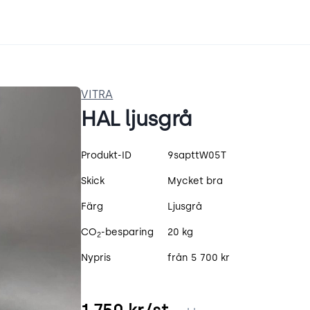
VITRA
HAL ljusgrå
Produktspecifikation
Produkt-ID
9sapttW05T
Skick
Mycket bra
Färg
Ljusgrå
CO
-besparing
20 kg
2
Nypris
från 5 700 kr