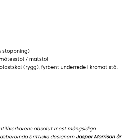
ch stoppning)
 mötesstol / matstol
 plastskal (rygg), fyrbent underrede i kromat stål
ntillverkarens absolut mest mångsidiga
ldsberömda brittiska designern
Jasper Morrison år