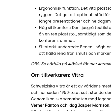
Ergonomisk funktion: Det vita plastsät
ryggen. Det ger ett optimalt stöd fö
längre presentationer och heldagsm
Hög sittkomfort: Den ljusgrå textils
än en ren plaststol, samtidigt som de
konferensrummet.
Slitstarkt underrede: Benen i högbla
att hålla rena från smuts och märken
OBS! Se närbild på klädsel för mer korrekt
Om tillverkaren: Vitra
Schweiziska Vitra är ett av världens mes
och har sedan 1950-talet satt standarde
Genom ikoniska samarbeten med legend
Verner Panton och idag Jasper Morrison