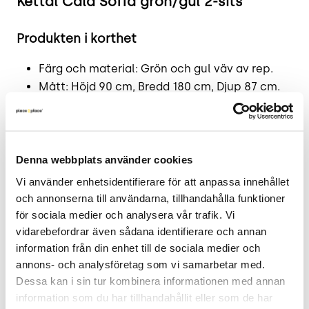
Kettal Cala Soffa grön/gul 2-sits
Produkten i korthet
Färg och material: Grön och gul väv av rep.
Mått: Höjd 90 cm, Bredd 180 cm, Djup 87 cm.
Skick: 4/5
2 års garanti.
Mer om produkten
Denna webbplats använder cookies
Vi använder enhetsidentifierare för att anpassa innehållet 
Soffan Cala från Kettal är designad av Doshi
och annonserna till användarna, tillhandahålla funktioner 
Levien och inspirerad av den ikoniska Emanuelle-
för sociala medier och analysera vår trafik. Vi 
fåtöljen. Dess höga rygg och omslutande form ger
vidarebefordrar även sådana identifierare och annan 
ett majestätiskt intryck. Den öppna väven skapar
information från din enhet till de sociala medier och 
ett gallerliknande mönster som erbjuder visuell
annons- och analysföretag som vi samarbetar med. 
avskildhet samtidigt som den behåller en
Dessa kan i sin tur kombinera informationen med annan 
koppling till de naturliga elementen. Perfekt för
information som du har tillhandahållit eller som de har 