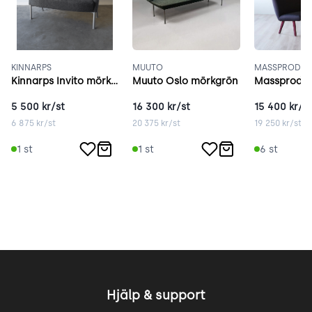
KINNARPS
MUUTO
MASSPRODUC
Kinnarps Invito mörkgrå
Muuto Oslo mörkgrön
5 500
kr/st
16 300
kr/st
15 400
kr/st
6 875
kr/st
20 375
kr/st
19 250
kr/st
1
st
1
st
6
st
Hjälp & support