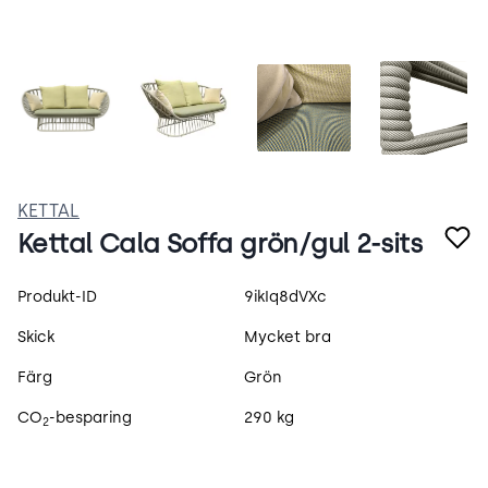
Skärmbild 2025-09-04 163239.png
TP9Yx7WgKgzY.webp
Skärmbild 2025-09-0
Skärmb
KETTAL
Kettal Cala Soffa grön/gul 2-sits
Produktspecifikation
Produkt-ID
9ikIq8dVXc
Skick
Mycket bra
Färg
Grön
CO
-besparing
290 kg
2