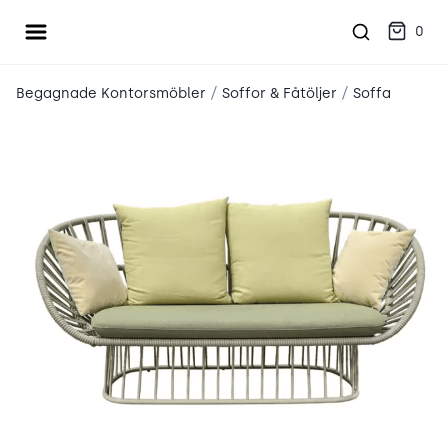
Öppna meny
place2place
0
/
/
Begagnade Kontorsmöbler
Soffor & Fåtöljer
Soffa