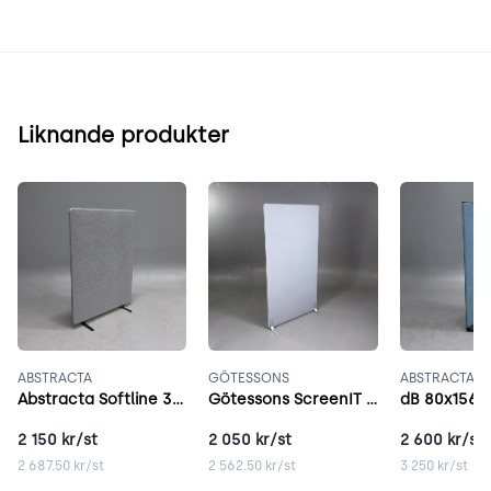
Liknande produkter
ABSTRACTA
GÖTESSONS
ABSTRACTA
Abstracta Softline 30 grå
Götessons ScreenIT A30 ljusgrå
dB 80x156,5
2 150
kr/st
2 050
kr/st
2 600
kr/st
2 687.50
kr/st
2 562.50
kr/st
3 250
kr/st