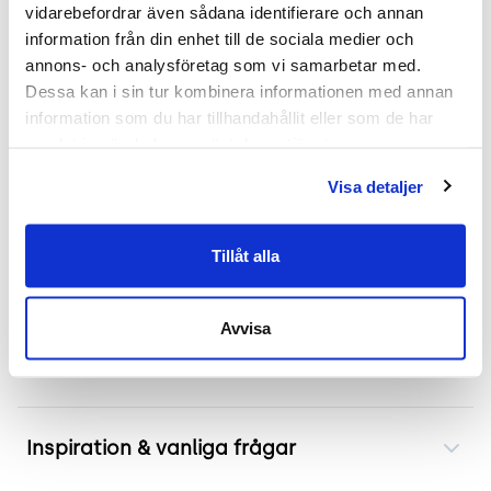
Mått: Höjd 190 cm x Bredd 144 cm x Djup 36
vidarebefordrar även sådana identifierare och annan 
cm
information från din enhet till de sociala medier och 
Skick: 4/5
annons- och analysföretag som vi samarbetar med. 
2 års garanti
Dessa kan i sin tur kombinera informationen med annan 
information som du har tillhandahållit eller som de har 
Mer om produkten
samlat in när du har använt deras tjänster.
Visa detaljer
Optima bidrar till en tystare arbetsmiljö och har
ljudabsorptionsklass A. Golvskärmen uppfyller
också Möbelfaktas krav på miljö, kvalitet och
Tillåt alla
socialt ansvar.
Avvisa
Frakt & leverans
Inspiration & vanliga frågar