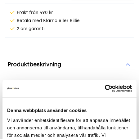
Frakt från 490 kr
Betala med Klarna eller Billie
2 års garanti
Produktinformation
Produktbeskrivning
Optima begagnad golvskärm från
Zilenzio röd
Produkten i korthet:
Denna webbplats använder cookies
Vi använder enhetsidentifierare för att anpassa innehållet 
Färg och material: Röd, klädd med återvunnet
och annonserna till användarna, tillhandahålla funktioner 
PET material
för sociala medier och analysera vår trafik. Vi 