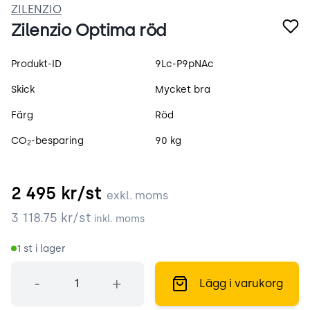
ZILENZIO
Zilenzio Optima röd
Produktspecifikation
Produkt-ID
9Lc-P9pNAc
Skick
Mycket bra
Färg
Röd
CO
-besparing
90 kg
2
2 495
kr/st
exkl. moms
3 118.75
kr/st
inkl. moms
1
st i lager
Antal
-
+
Lägg i varukorg