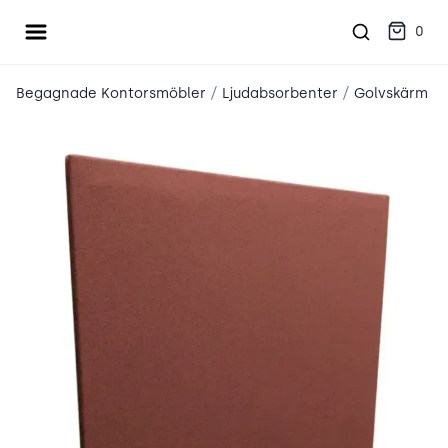
Öppna meny
place2place
0
/
/
Begagnade Kontorsmöbler
Ljudabsorbenter
Golvskärm