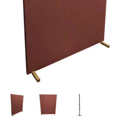
NlPBHtXiKj50.webp
Optima.webp
Optima-2.webp