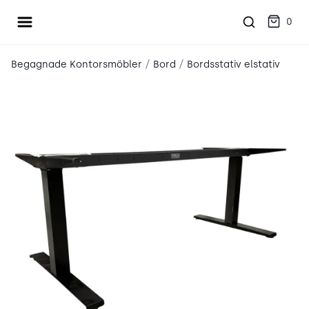
Öppna meny
place2place
0
/
/
Begagnade Kontorsmöbler
Bord
Bordsstativ elstativ