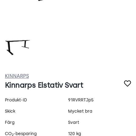
ms9e6EIwMekD.webp
KINNARPS
Kinnarps Elstativ Svart
Produktspecifikation
Produkt-ID
91RVRRTJp5
Skick
Mycket bra
Färg
Svart
CO
-besparing
120 kg
2