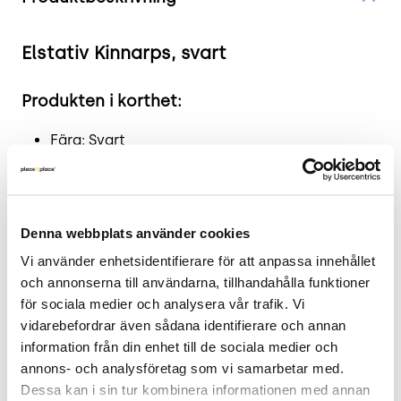
Elstativ Kinnarps, svart
Produkten i korthet:
Färg: Svart
Mått: Höjd 61-117 cm x Bredd 151 cm x Djup 70
cm
Skick: 4/5
Denna webbplats använder cookies
2 års garanti
Vi använder enhetsidentifierare för att anpassa innehållet 
Mer om Elstativet
och annonserna till användarna, tillhandahålla funktioner 
för sociala medier och analysera vår trafik. Vi 
Elstativet från Kinnarps erbjuder en flexibel
vidarebefordrar även sådana identifierare och annan 
lösning för arbetsplatsen med sin elektriska
information från din enhet till de sociala medier och 
höjdjustering mellan 61 och 117 centimeter. Detta
annons- och analysföretag som vi samarbetar med. 
gör det möjligt att växla mellan sittande och
Dessa kan i sin tur kombinera informationen med annan 