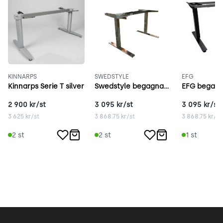
KINNARPS
SWEDSTYLE
EFG
Kinnarps Serie T silver
Swedstyle begagnat elstativ krom
2 900
kr/st
3 095
kr/st
3 095
kr/st
3 625
kr/st
3 868.75
kr/st
3 868.75
kr/st
2
st
2
st
1
st