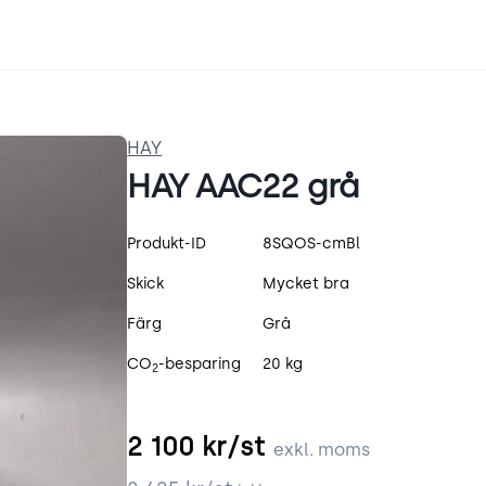
HAY
HAY AAC22 grå
Produktspecifikation
Produkt-ID
8SQOS-cmBl
Skick
Mycket bra
Färg
Grå
CO
-besparing
20 kg
2
2 100
kr/st
exkl. moms