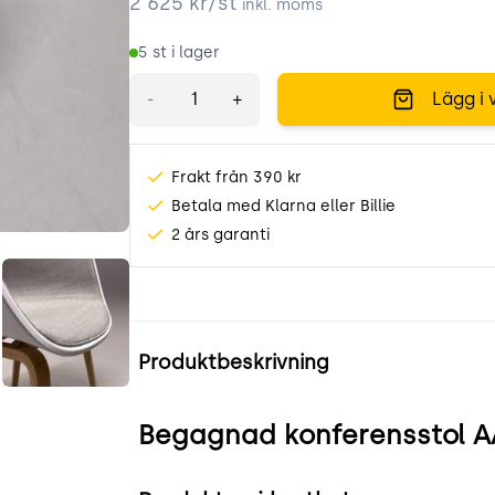
2 625
kr/st
inkl. moms
5
st i lager
Antal
-
+
Lägg i 
Frakt från 390 kr
Betala med Klarna eller Billie
2 års garanti
F3-.jpeg
fAZbK8o6bnbj.jpeg
Produktinformation
Produktbeskrivning
Begagnad konferensstol A