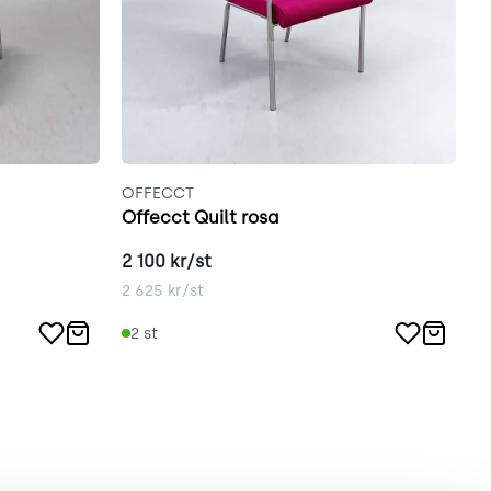
OFFECCT
V
Offecct Quilt rosa
V
2 100
kr/st
2
2 625
kr/st
3
2
st