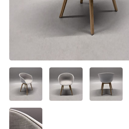
FWC-XlmcLcCZ.jpeg
lgG-FQKhmoFI.jpeg
qFH7VtVLs
Yrn322T7StpF.jpeg