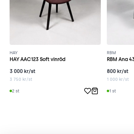
HAY
RBM
HAY AAC123 Soft vinröd
RBM Ana 43
3 000
kr/st
800
kr/st
3 750
kr/st
1 000
kr/st
2
st
1
st