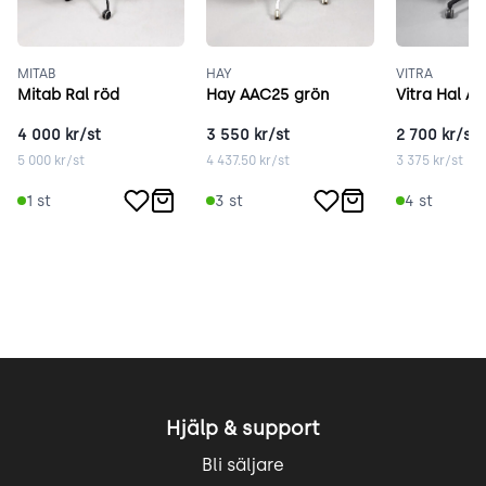
MITAB
HAY
VITRA
Mitab Ral röd
Hay AAC25 grön
Vitra Hal A
4 000
kr/st
3 550
kr/st
2 700
kr/st
5 000
kr/st
4 437.50
kr/st
3 375
kr/st
1
st
3
st
4
st
Hjälp & support
Bli säljare