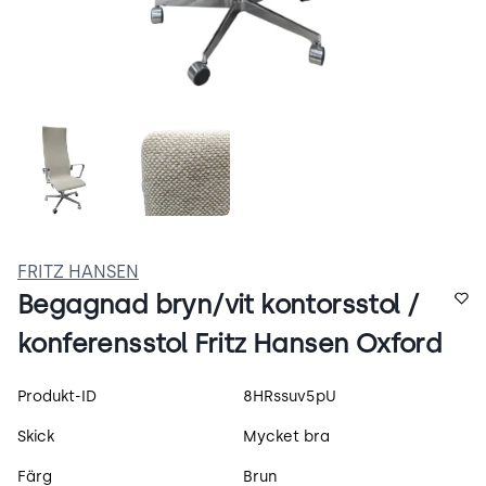
zriMwi5hJu5j.webp
oxford-brunvitkrom.webp
FRITZ HANSEN
Begagnad bryn/vit kontorsstol /
konferensstol Fritz Hansen Oxford
Produktspecifikation
Produkt-ID
8HRssuv5pU
Skick
Mycket bra
Färg
Brun