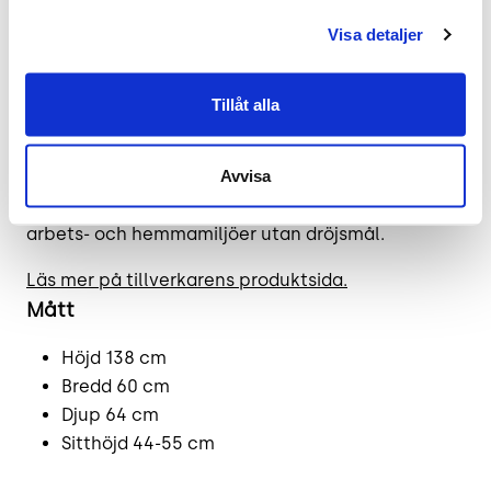
designmöbler
Visa detaljer
Genom att välja begagnade designmöbler som
Fritz Hansen Oxford kan både ekonomiska och
Tillåt alla
miljömässiga fördelar uppnås. Denna begagnade
kontorsstolen / konferensstolen är tillgänglig för
Avvisa
snabb leverans, tack vare korta ledtider, vilket gör
det enkelt att införa denna ikoniska design i både
arbets- och hemmamiljöer utan dröjsmål.
Läs mer på tillverkarens produktsida.
Mått
Höjd 138 cm
Bredd 60 cm
Djup 64 cm
Sitthöjd 44-55 cm