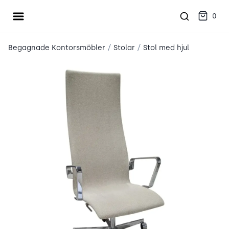
Öppna meny
place2place
0
/
/
Begagnade Kontorsmöbler
Stolar
Stol med hjul