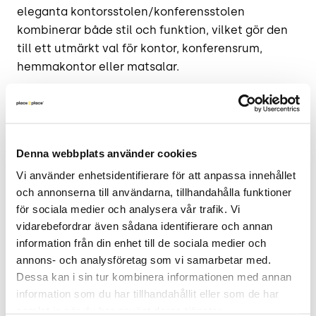
eleganta kontorsstolen/konferensstolen
kombinerar både stil och funktion, vilket gör den
till ett utmärkt val för kontor, konferensrum,
hemmakontor eller matsalar.
Fritz Hansen Oxford - ergonomisk komfort
Fritz Hansen Oxford är flexibel och bekväm, vilket
gör den lämplig för många olika miljöer. Dess rena
Denna webbplats använder cookies
linjer och klassiska form bidrar till ett stilrent
Vi använder enhetsidentifierare för att anpassa innehållet 
intryck, samtidigt som den erbjuder ergonomisk
och annonserna till användarna, tillhandahålla funktioner 
komfort för längre sittningar. Oavsett om
för sociala medier och analysera vår trafik. Vi 
kontorsstolen / konferensstolen används i ett
vidarebefordrar även sådana identifierare och annan 
arbetsmöte eller i en matsal, erbjuder den en
information från din enhet till de sociala medier och 
sittupplevelse som kombinerar design med
annons- och analysföretag som vi samarbetar med. 
funktion.
Dessa kan i sin tur kombinera informationen med annan 
information som du har tillhandahållit eller som de har 
Fritz Hansen Oxford - begagnade
samlat in när du har använt deras tjänster.