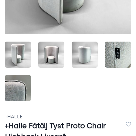
ZgInaPQ2p6Lo.jpeg
BbpNKH7fKTdD.jpeg
2rLwdBJInP-N.jpeg
mPtJAO
DfMWCyiMLS_8.jpeg
+HALLE
+Halle Fåtölj Tyst Proto Chair