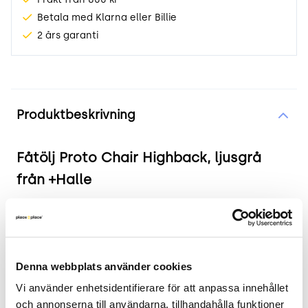
Betala med Klarna eller Billie
2 års garanti
Produktinformation
Produktbeskrivning
Fåtölj Proto Chair Highback, ljusgrå
från +Halle
Produkten i korthet:
Nypris ca 40 000.-
Färg och material: Ljusgrå tygklädsel.
Denna webbplats använder cookies
Mått: Bredd: 99 cm, Djup: 74 cm, Höjd: 124 cm,
Vi använder enhetsidentifierare för att anpassa innehållet 
Sitthöjd: 45 cm.
och annonserna till användarna, tillhandahålla funktioner 