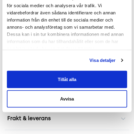
Skick: 3/5
för sociala medier och analysera vår trafik. Vi 
2 års garanti
vidarebefordrar även sådana identifierare och annan 
information från din enhet till de sociala medier och 
Mer om +Halle Proto Chair Highback
annons- och analysföretag som vi samarbetar med. 
Dessa kan i sin tur kombinera informationen med annan 
Denna ljusgrå fåtölj med hög rygg från +Halle är
information som du har tillhandahållit eller som de har 
modellen Proto Chair Highback. Den har en
samlat in när du har använt deras tjänster.
modern design med hög rygg som ger utmärkt
Visa detaljer
stöd och komfort med utmärkt ljudabsorbering.
Idealisk för kontorsmiljöer eller loungeområden
där avslappning och stillhet är viktiga. Dess
Tillåt alla
neutrala färg gör den lätt att integrera i olika
inredningsstilar.
Avvisa
Frakt & leverans