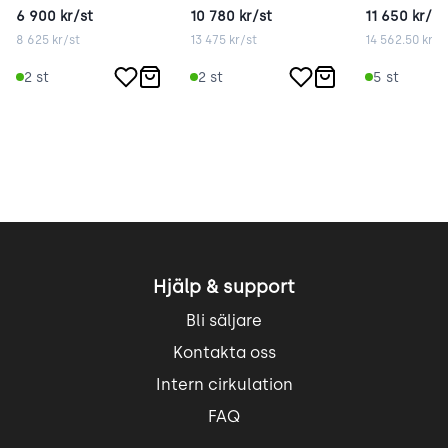
6 900
kr/st
10 780
kr/st
11 650
kr/st
8 625
kr/st
13 475
kr/st
14 562.50
kr/s
2
st
2
st
5
st
Hjälp & support
Bli säljare
Kontakta oss
Intern cirkulation
FAQ