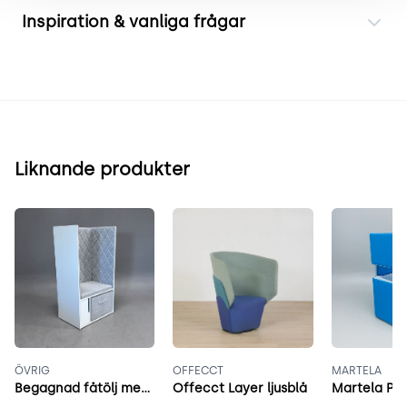
Inspiration & vanliga frågar
Liknande produkter
ÖVRIG
OFFECCT
MARTELA
Begagnad fåtölj med hög rygg grå
Offecct Layer ljusblå
Martela Pod