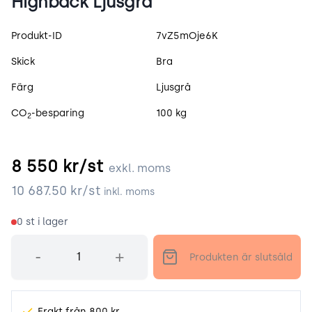
Highback Ljusgrå
Produktspecifikation
Produkt-ID
7vZ5mOje6K
Skick
Bra
Färg
Ljusgrå
CO
-besparing
100 kg
2
8 550
kr/st
exkl. moms
10 687.50
kr/st
inkl. moms
0
st i lager
Antal
-
+
Produkten är slutsåld
Frakt från 800 kr