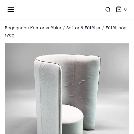
Öppna meny
place2place
0
/
/
Begagnade Kontorsmöbler
Soffor & Fåtöljer
Fåtölj hög
rygg