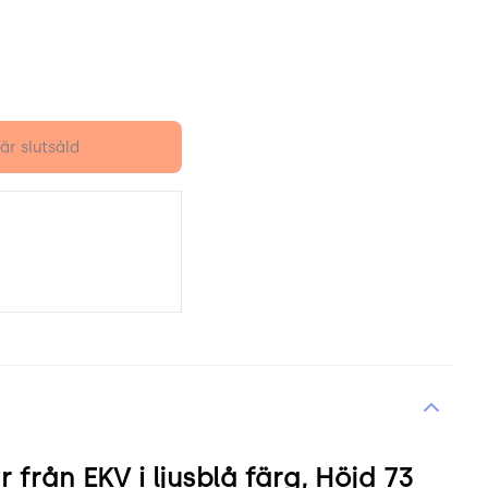
är slutsåld
rån EKV i ljusblå färg, Höjd 73