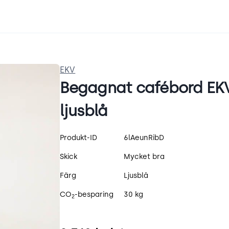
EKV
Begagnat cafébord EKV
ljusblå
Produktspecifikation
Produkt-ID
6lAeunRibD
Skick
Mycket bra
Färg
Ljusblå
CO
-besparing
30 kg
2