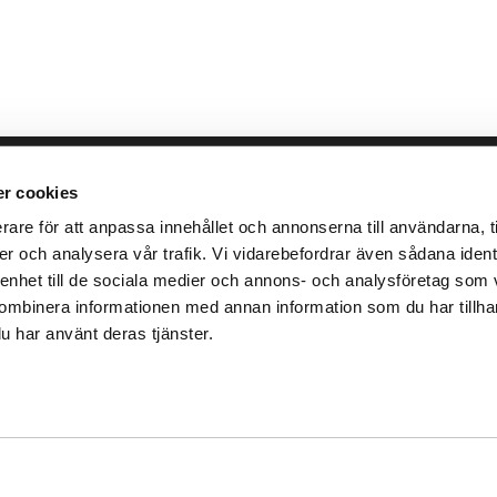
llbara arbete
place2place
Annat
r cookies
rare för att anpassa innehållet och annonserna till användarna, ti
ken
Om
Integrit
er och analysera vår trafik. Vi vidarebefordrar även sådana identi
r
Press
Villkor
 enhet till de sociala medier och annons- och analysföretag som 
Karriär
ombinera informationen med annan information som du har tillhanda
u har använt deras tjänster.
Ansvar
Investor
ad i samarbete med
Teleservice IT-partner
.
Version -
v2.22.2