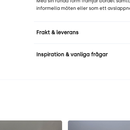
Med sin runda form främjar bordet samtal
informella möten eller som ett avslappna
Frakt & leverans
Inspiration & vanliga frågar