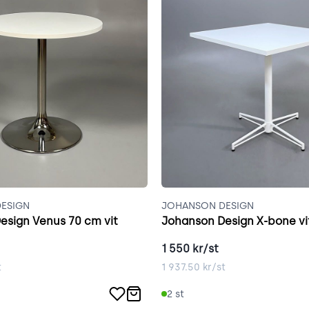
ESIGN
JOHANSON DESIGN
esign Venus 70 cm vit
Johanson Design X-bone vi
1 550
kr/st
t
1 937.50
kr/st
2
st