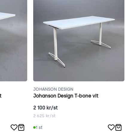
JOHANSON DESIGN
J
t
Johanson Design T-bone vit
J
2 100
kr/st
2
2 625
kr/st
3
1
st