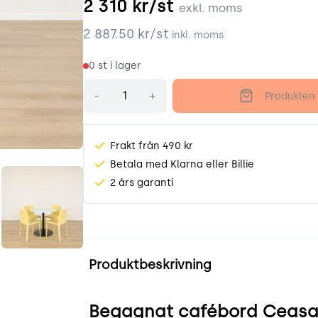
2 310
kr/st
exkl. moms
2 887.50
kr/st
inkl. moms
0
st i lager
Antal
-
+
Produkten 
Frakt från 490 kr
Betala med Klarna eller Billie
Xgoc.jpeg
_FnfNxTjTkgd.jpeg
2 års garanti
Produktinformation
Produktbeskrivning
Begagnat cafébord Ceasar f