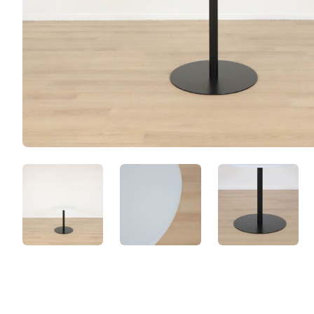
mm0fedcoJaYg.jpeg
-hbAQO38bOx-.jpeg
FWrP377d