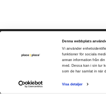
Hjälp & support
Vårt hå
Denna webbplats använde
Bli säljare
Vi använder enhetsidentifie
Varumär
funktioner för sociala medi
Kontakta oss
Rapporte
annan information från din
Intern cirkulation
med. Dessa kan i sin tur k
FAQ
som de har samlat in när d
Visa detaljer
Utveckl