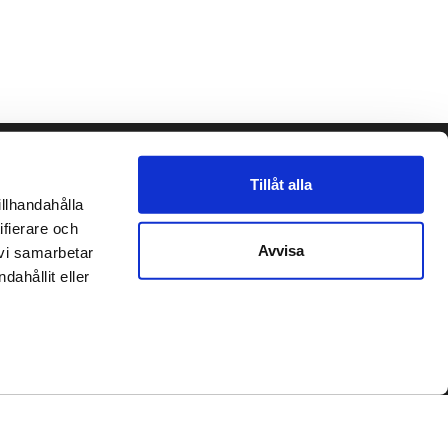
Följ oss gärna!
Tillåt alla
llhandahålla 
et
fierare och 
Avvisa
vi samarbetar 
place2place AB 2020
hållit eller 