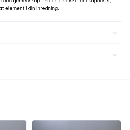
 och gemenskap. Det är idealiskt för fikapauser,
t element i din inredning.