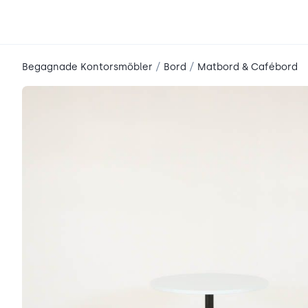
place2place
/
/
Begagnade Kontorsmöbler
Bord
Matbord & Cafébord