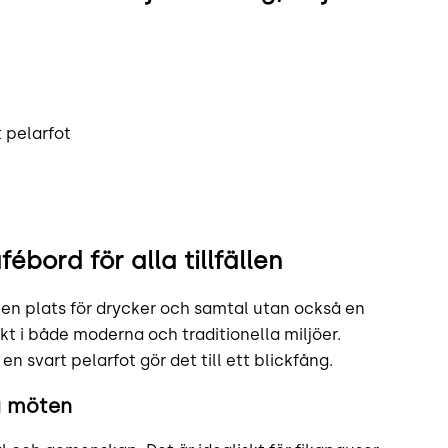
t pelarfot
ébord för alla tillfällen
 en plats för drycker och samtal utan också en
ekt i både moderna och traditionella miljöer.
n svart pelarfot gör det till ett blickfång.
a möten