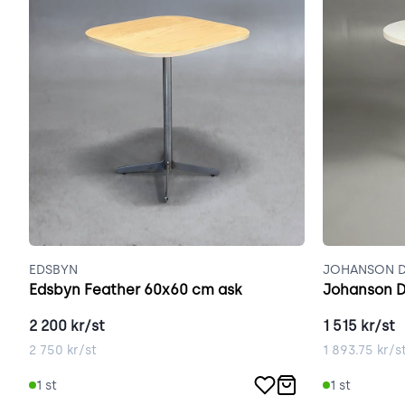
EDSBYN
JOHANSON D
Edsbyn Feather 60x60 cm ask
Johanson D
2 200
kr/st
1 515
kr/st
2 750
kr/st
1 893.75
kr/s
1
st
1
st