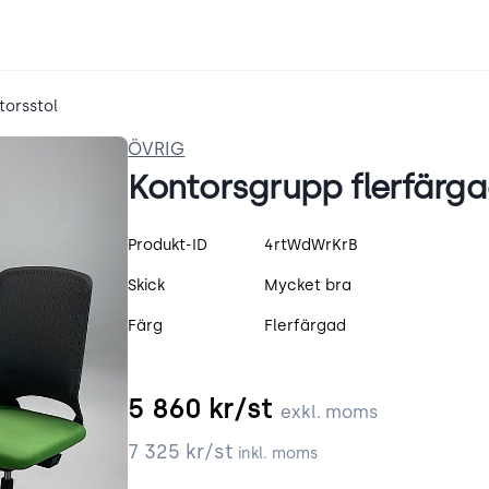
torsstol
ÖVRIG
Kontorsgrupp flerfärg
Produktspecifikation
Produkt-ID
4rtWdWrKrB
Skick
Mycket bra
Färg
Flerfärgad
5 860
kr/st
exkl. moms
7 325
kr/st
inkl. moms