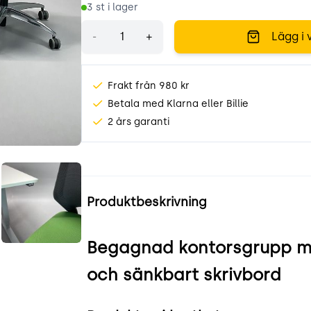
3
st i lager
Antal
-
+
Lägg i 
Frakt från 980 kr
Betala med Klarna eller Billie
2 års garanti
q2-.jpeg
yNdtqGVfYNW1.jpeg
Produktinformation
Produktbeskrivning
Begagnad kontorsgrupp me
och sänkbart skrivbord