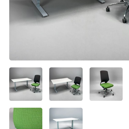
ApuNH6noRcn8.jpeg
NoForNmHZ7eG.jpeg
-fX0nAWJd
F5B6o8S_mofF.jpeg
850i7qlAgNO6.jpeg