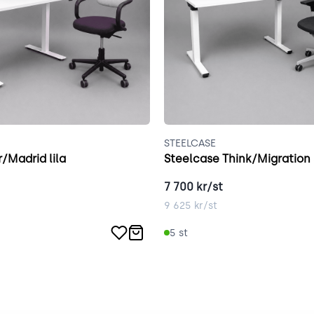
STEELCASE
r/Madrid lila
Steelcase Think/Migration 
7 700
kr/st
9 625
kr/st
5
st