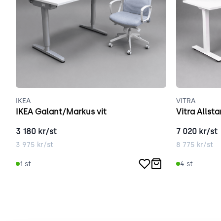
IKEA
VITRA
IKEA Galant/Markus vit
Vitra Allsta
3 180
kr/st
7 020
kr/st
3 975
kr/st
8 775
kr/st
1
st
4
st