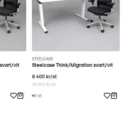
STEELCASE
V
svart/vit
Steelcase Think/Migration svart/vit
8 400
kr/st
6
10 500
kr/st
8
5
st