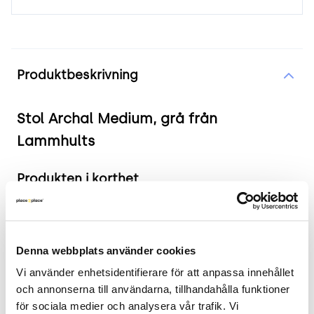
Produktinformation
Produktbeskrivning
Stol Archal Medium, grå från
Lammhults
Produkten i korthet
Färg och material: Klädsel och underrede i grå
färg.
Mått: Bredd: 51 cm, Djup: 50 cm, Höjd: 80 cm,
Denna webbplats använder cookies
Sitthöjd: 47 cm.
Vi använder enhetsidentifierare för att anpassa innehållet 
Skick: 4/5
och annonserna till användarna, tillhandahålla funktioner 
2 års garanti
för sociala medier och analysera vår trafik. Vi 