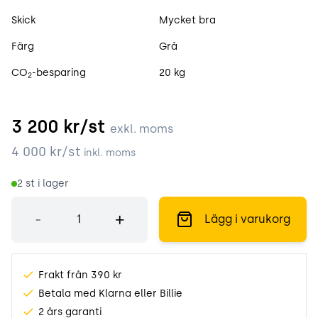
Skick
Mycket bra
Färg
Grå
CO
-besparing
20 kg
2
3 200
kr/st
exkl. moms
4 000
kr/st
inkl. moms
2
st i lager
Antal
-
+
Lägg i varukorg
Frakt från 390 kr
Betala med Klarna eller Billie
2 års garanti