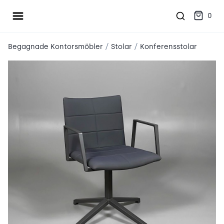
Öppna meny
place2place
0
/
/
Begagnade Kontorsmöbler
Stolar
Konferensstolar