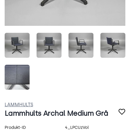
IkIGqNm9-PRr.jpeg
NbGBbr3Exz-g.jpeg
EBN-9CUUhUT2.jpeg
dFZIoJ
pia2abKapOxI.jpeg
LAMMHULTS
Lammhults Archal Medium Grå
Produktspecifikation
Produkt-ID
4_LPCUzVol