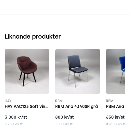
Liknande produkter
HAY
RBM
RBM
HAY AAC123 Soft vinröd
RBM Ana 4340SR grå
RBM Ana 43
3 000
kr/st
800
kr/st
650
kr/st
3 750
kr/st
1 000
kr/st
812.50
kr/st