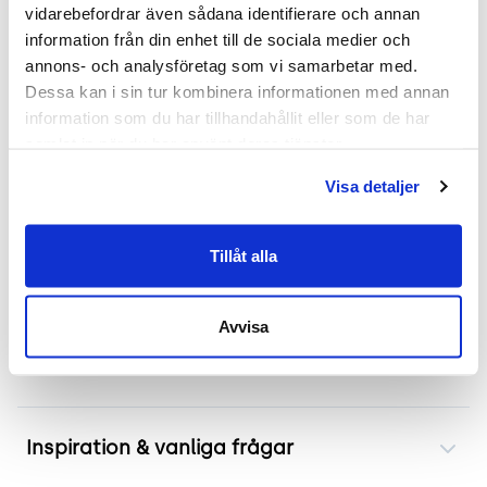
vidarebefordrar även sådana identifierare och annan 
Mer om Archal Medium
information från din enhet till de sociala medier och 
annons- och analysföretag som vi samarbetar med. 
Begagnad stol från Lammhults modell Archal
Dessa kan i sin tur kombinera informationen med annan 
Medium erbjuder en bekväm sittupplevelse med
information som du har tillhandahållit eller som de har 
sin vridbara design och armstöd. Användbar i
samlat in när du har använt deras tjänster.
mötesrum, konferenslokaler och kontorsmiljöer
Visa detaljer
där komfort möter funktion. Den moderna
designen passar väl in i olika interiörer vilket gör
den till ett utmärkt val för både informella och
Tillåt alla
formella sammanhang.
Avvisa
Frakt & leverans
Inspiration & vanliga frågar