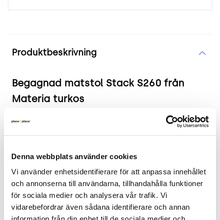
Produktinformation
Produktbeskrivning
Begagnad matstol Stack S260 från
Materia turkos
Produkten i korthet
Färg och material: Turkos sits och rygg med
Denna webbplats använder cookies
kromat underrede
Vi använder enhetsidentifierare för att anpassa innehållet 
Mått: Bredd 48 cm, Djup 50 cm, Höjd 78 cm,
och annonserna till användarna, tillhandahålla funktioner 
Sitthöjd justerbar mellan 45 till 68 cm
för sociala medier och analysera vår trafik. Vi 
Skick: 4/5
vidarebefordrar även sådana identifierare och annan 
2 års garanti
information från din enhet till de sociala medier och 