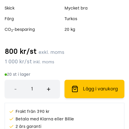
Skick
Mycket bra
Färg
Turkos
CO
-besparing
20 kg
2
800
kr/st
exkl. moms
1 000
kr/st
inkl. moms
20
st i lager
Antal
-
+
Lägg i varukorg
Frakt från 390 kr
Betala med Klarna eller Billie
2 års garanti