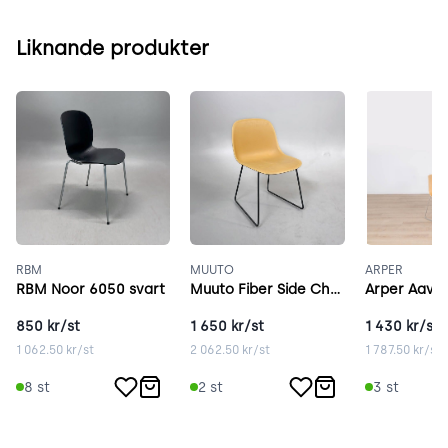
Liknande produkter
RBM
MUUTO
ARPER
RBM Noor 6050 svart
Muuto Fiber Side Chair brun
Arper Aava 
850
kr/st
1 650
kr/st
1 430
kr/st
1 062.50
kr/st
2 062.50
kr/st
1 787.50
kr/st
8
st
2
st
3
st