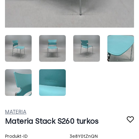
AmfUt6bYiVHz.jpeg
f7gBu55jol6e.jpeg
BwS8bfj_bmUZ.jpeg
DEaBq-
jtaO7Q_ftFKb.jpeg
UkTu64qfHr6J.jpeg
MATERIA
Materia Stack S260 turkos
Produktspecifikation
Produkt-ID
3e8Y0tZnQN