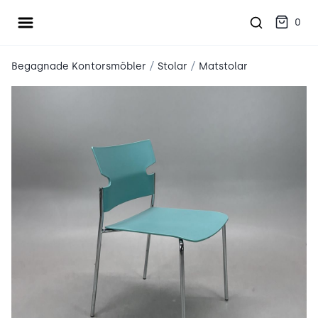
Öppna meny
place2place
0
/
/
Begagnade Kontorsmöbler
Stolar
Matstolar