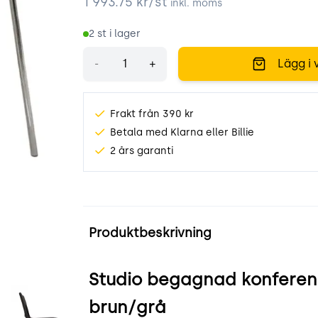
1 993.75
kr/st
inkl. moms
2
st i lager
Antal
-
+
Lägg i 
Frakt från 390 kr
Betala med Klarna eller Billie
2 års garanti
Produktinformation
Produktbeskrivning
Studio begagnad konferen
webp
Studio-2.webp
brun/grå