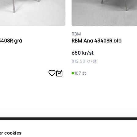
RBM
40SR grå
RBM Ana 4340SR blå
650
kr/st
812.50
kr/st
107
st
llbara arbete
place2place
Annat
r cookies