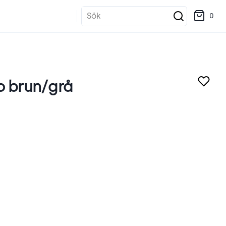
Sök
0
o brun/grå