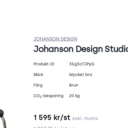
JOHANSON DESIGN
Johanson Design Studi
Produktspecifikation
Produkt-ID
35g3oTJPyG
Skick
Mycket bra
Färg
Brun
CO
-besparing
20 kg
2
1 595
kr/st
exkl. moms