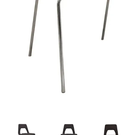
TRtpq4zU31A8.webp
Studio.webp
Studio-3.