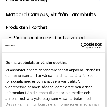
Matbord Campus, vit från Lammhults
Produkten i korthet
Färg och material: Vit bordsskiva med
kromade bordsben i stål.
Mått: Höjd: 73 cm, Längd: 70 cm, Bredd: 70 cm.
Skick: 4/5
Denna webbplats använder cookies
2 års garanti.
Vi använder enhetsidentifierare för att anpassa innehållet 
Mer om Campus
och annonserna till användarna, tillhandahålla funktioner 
för sociala medier och analysera vår trafik. Vi 
Matbordet Campus från Lammhults är idealiskt
vidarebefordrar även sådana identifierare och annan 
för många tillfällen. Dess stilrena design och vita
information från din enhet till de sociala medier och 
färg gör det lätt att integrera i olika miljöer som
annons- och analysföretag som vi samarbetar med. 
hemmet eller kontoret. Den unika kombinationen
Dessa kan i sin tur kombinera informationen med annan 