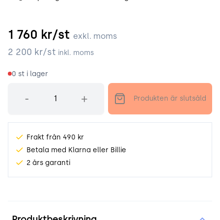
1 760
kr/st
exkl. moms
2 200
kr/st
inkl. moms
0
st i lager
Antal
-
+
Produkten är slutsåld
Frakt från 490 kr
Betala med Klarna eller Billie
2 års garanti
Produktinformation
Produktbeskrivning