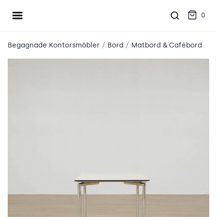
Öppna meny
place2place
0
/
/
Begagnade Kontorsmöbler
Bord
Matbord & Cafébord