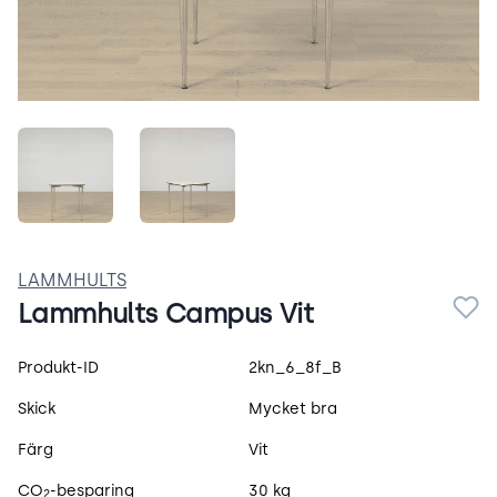
Skärmbild 2026-03-04 100354.png
aSewv7wbqsLY.jpeg
LAMMHULTS
Lammhults Campus Vit
Produktspecifikation
Produkt-ID
2kn_6_8f_B
Skick
Mycket bra
Färg
Vit
CO
-besparing
30 kg
2