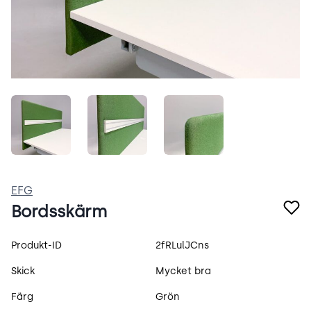
lIg8hDZapOr_.jpeg
MVTKf0ahI0eZ.jpeg
2cuEuwlARq2b.jpeg
EFG
Bordsskärm
Produktspecifikation
Produkt-ID
2fRLulJCns
Skick
Mycket bra
Färg
Grön