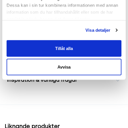
Dessa kan i sin tur kombinera informationen med annan 
Mått
information som du har tillhandahållit eller som de har 
samlat in när du har använt deras tjänster.
Bredd 1600mm
Djup 30mm
Visa detaljer
Höjd 750mm
Tillåt alla
Frakt & leverans
Avvisa
Inspiration & vanliga frågar
Liknande produkter