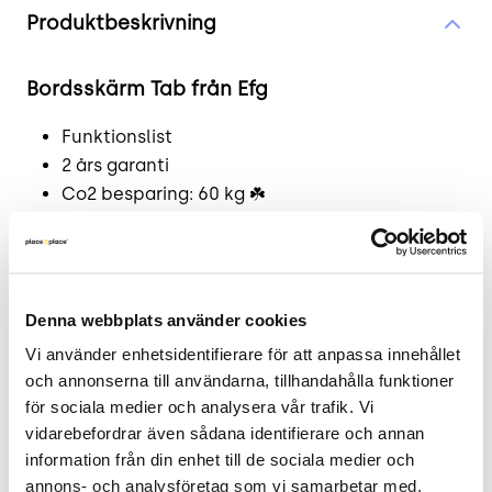
Produktbeskrivning
Bordsskärm Tab från Efg
Funktionslist
2 års garanti
Co2 besparing: 60 kg ☘️
Trevlig och prisvärd bordsskärmvägg från Efg,
modell Tab. En elegant och praktisk bordsskärm.
Skärmen är med en spånkärna med
Denna webbplats använder cookies
ljudabsorberande stoppning runt om. Levereras
komplett med bordsfästen och funktionslist.
Vi använder enhetsidentifierare för att anpassa innehållet 
och annonserna till användarna, tillhandahålla funktioner 
Klädd i grönt tyg. Nypris 2803:-
för sociala medier och analysera vår trafik. Vi 
Läs mer - tillverkarens produktsida.
vidarebefordrar även sådana identifierare och annan 
information från din enhet till de sociala medier och 
.
annons- och analysföretag som vi samarbetar med. 