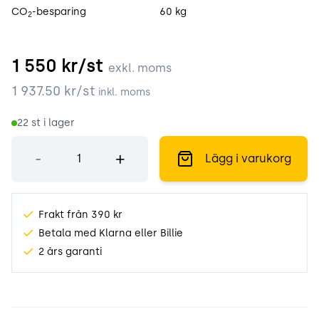
CO
-besparing
60 kg
2
1 550
kr/st
exkl. moms
1 937.50
kr/st
inkl. moms
22
st i lager
Antal
-
+
Lägg i varukorg
Frakt från 390 kr
Betala med Klarna eller Billie
2 års garanti
Produktinformation