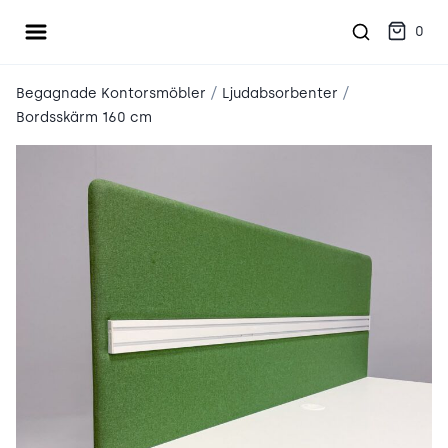
Öppna meny
place2place
0
/
/
Begagnade Kontorsmöbler
Ljudabsorbenter
Bordsskärm 160 cm