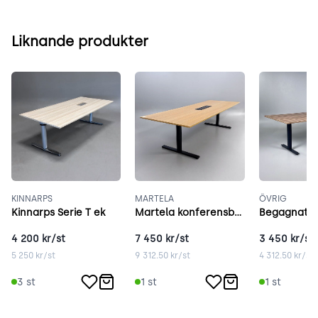
Liknande produkter
KINNARPS
MARTELA
ÖVRIG
Kinnarps Serie T ek
Martela konferensbord 280x100 cm ek
4 200
kr/st
7 450
kr/st
3 450
kr/st
5 250
kr/st
9 312.50
kr/st
4 312.50
kr/st
3
st
1
st
1
st