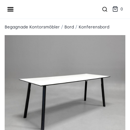
Öppna meny
place2place
0
/
/
Begagnade Kontorsmöbler
Bord
Konferensbord