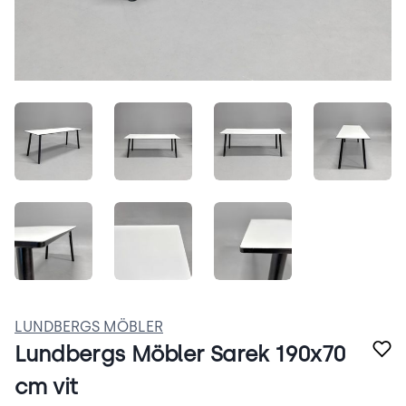
QXWwD-EvLZa6.jpeg
RAParoDXQFnU.jpeg
Taxlta5tn5Mo.jpeg
SIxKQf
pmB83paoVPF8.jpeg
5MUSW3wciYfj.jpeg
rEeNxVgGotGW.jpeg
LUNDBERGS MÖBLER
Lundbergs Möbler Sarek 190x70
cm vit