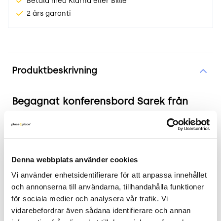
Betala med Klarna eller Billie
2 års garanti
Produktinformation
Produktbeskrivning
Begagnat konferensbord Sarek från
Lundbergs Möbler vit
Produkten i korthet
Denna webbplats använder cookies
Färg och material: Vit bordsskiva med svart
Vi använder enhetsidentifierare för att anpassa innehållet 
kant, svarta ben
och annonserna till användarna, tillhandahålla funktioner 
Mått: Bredd 190 cm, Djup 70 cm, Höjd 73 cm
för sociala medier och analysera vår trafik. Vi 
Skick: 3/5 Märken på bordskanten, se bild
vidarebefordrar även sådana identifierare och annan 
2 års garanti