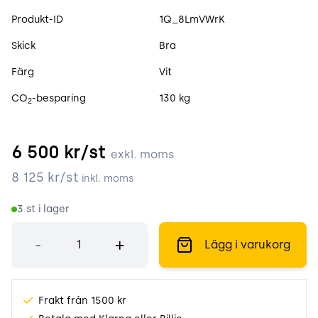
Produktspecifikation
Produkt-ID
1Q_8LmVWrK
Skick
Bra
Färg
Vit
CO
-besparing
130 kg
2
6 500
kr/st
exkl. moms
8 125
kr/st
inkl. moms
3
st i lager
Antal
-
+
Lägg i varukorg
Frakt från 1500 kr