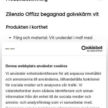
Zilenzio Offizz begagnad golvskärm vit
Produkten i korthet
Färg och material: Vit underdel i mdf med
ljusgrått ljudabsorberande tyg.
Mått: Höjd: 160 cm, Bredd: 120 cm, Djup: 7 cm.
Skick: 4/5
2 års garanti.
Denna webbplats använder cookies
Mer om Zilenzio Offizz
Vi använder enhetsidentifierare för att anpassa innehållet 
och annonserna till användarna, tillhandahålla funktioner 
Golvskärmen Offizz är designad för att effektivt
för sociala medier och analysera vår trafik. Vi 
dämpa ljud och skapa privata utrymmen i öppna
vidarebefordrar även sådana identifierare och annan 
information från din enhet till de sociala medier och 
kontorslandskap. Den kombinerar funktionalitet
annons- och analysföretag som vi samarbetar med. 
med en estetisk design som passar väl in i olika