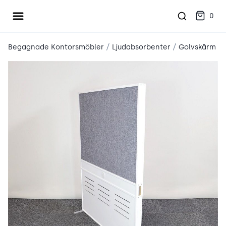
Öppna meny
place2place
0
/
/
Begagnade Kontorsmöbler
Ljudabsorbenter
Golvskärm