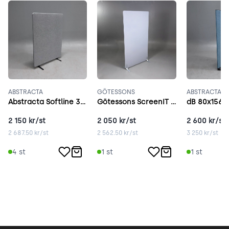
ABSTRACTA
GÖTESSONS
ABSTRACTA
Abstracta Softline 30 grå
Götessons ScreenIT A30 ljusgrå
dB 80x156,5
2 150
kr/st
2 050
kr/st
2 600
kr/st
2 687.50
kr/st
2 562.50
kr/st
3 250
kr/st
4
st
1
st
1
st