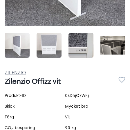
EC7FVPQPsOnU.jpeg
Lxr8V0kKx8-6.jpeg
-j0f9qH2DFON.jpeg
UR8nza
ZILENZIO
Zilenzio Offizz vit
Produktspecifikation
Produkt-ID
0sDhjC7WFj
Skick
Mycket bra
Färg
Vit
CO
-besparing
90 kg
2