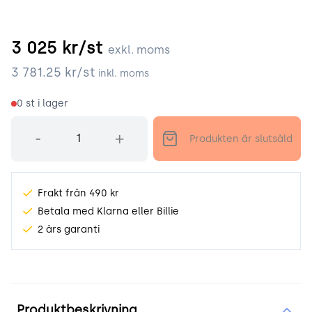
3 025
kr/st
exkl. moms
3 781.25
kr/st
inkl. moms
0
st i lager
Antal
-
+
Produkten är slutsåld
Frakt från 490 kr
Betala med Klarna eller Billie
2 års garanti
Produktinformation
Produktbeskrivning