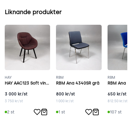
Liknande produkter
HAY
RBM
RBM
HAY AAC123 Soft vinröd
RBM Ana 4340SR grå
RBM Ana 43
3 000
kr/st
800
kr/st
650
kr/st
3 750
kr/st
1 000
kr/st
812.50
kr/st
2
st
1
st
107
st