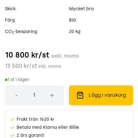
Skick
Mycket bra
Färg
Blå
CO
-besparing
20 kg
2
10 800
kr/st
exkl. moms
13 500
kr/st
inkl. moms
1
st i lager
Antal
-
+
Lägg i varukorg
Frakt från 1620 kr
Betala med Klarna eller Billie
2 års garanti