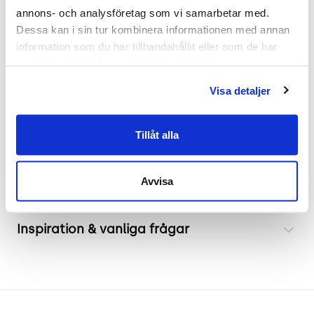
.
annons- och analysföretag som vi samarbetar med. 
Dessa kan i sin tur kombinera informationen med annan 
Mått
information som du har tillhandahållit eller som de har 
Bredd 570mm
samlat in när du har använt deras tjänster.
Djup 590mm
Visa detaljer
Höjd 870mm
Sitthöjd 450mm
Tillåt alla
Frakt & leverans
Avvisa
Inspiration & vanliga frågar