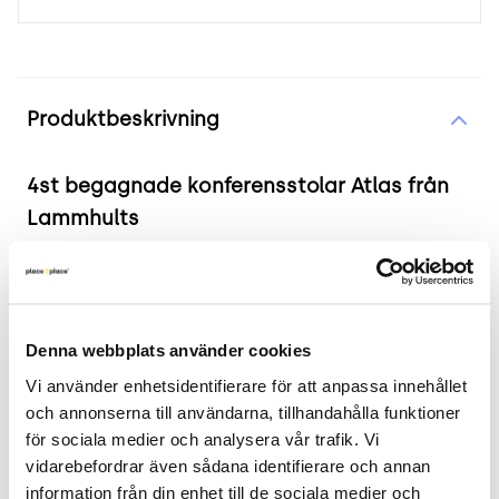
Produktinformation
Produktbeskrivning
4st begagnade konferensstolar Atlas från
Lammhults
2 års garanti
Co2 besparing: 80 kg ☘️
4st begagnade konferensstolar från Lammhults,
Denna webbplats använder cookies
modell Atlas. Helklädd i ett blått slitstarkt tyg
Vi använder enhetsidentifierare för att anpassa innehållet 
med ben i satin och armstöd klätt i läder. Atlas är
och annonserna till användarna, tillhandahålla funktioner 
följsam till kroppen och gör den bekväm för
för sociala medier och analysera vår trafik. Vi 
längre möten.
vidarebefordrar även sådana identifierare och annan 
information från din enhet till de sociala medier och 