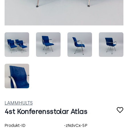
HqbAfwDEpdz1.jpeg
Z91csaTDRjoG.jpeg
lSaQEDP9rTCA.jpeg
EGOanW
fGgJWiWBbeYe.jpeg
LAMMHULTS
4st Konferensstolar Atlas
Produktspecifikation
Produkt-ID
-zNdvCx-5P