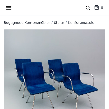
Öppna meny
place2place
0
/
/
Begagnade Kontorsmöbler
Stolar
Konferensstolar