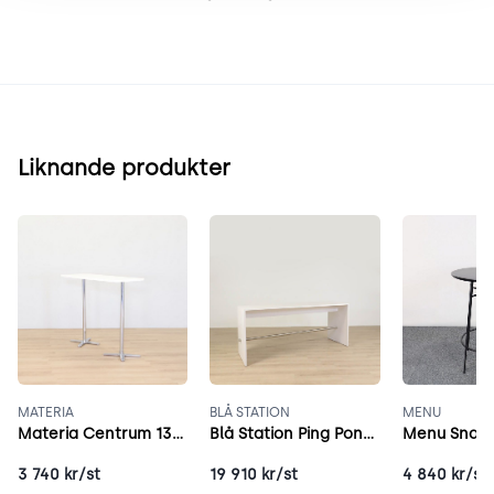
Liknande produkter
MATERIA
BLÅ STATION
MENU
Materia Centrum 135x53 cm vit
Blå Station Ping Pong 250x80 cm vit
3 740
kr/st
19 910
kr/st
4 840
kr/st