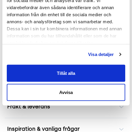
för sociala medier och analysera vår trafik. Vi 
design. Bordets helvita yta och dess strukturerade
vidarebefordrar även sådana identifierare och annan 
form ger ett modernt uttryck som passar utmärkt
information från din enhet till de sociala medier och 
både i offentliga rum såsom caféer eller
annons- och analysföretag som vi samarbetar med. 
företagslunchrum, samt hemmiljöer.
Dessa kan i sin tur kombinera informationen med annan 
information som du har tillhandahållit eller som de har 
Hållbarhet och estetik hand i hand
samlat in när du har använt deras tjänster.
Pedralis engagemang för hållbarhet speglas även
Visa detaljer
i valet av material till Stylus. Den robusta
konstruktionen säkerställer lång livslängd
Tillåt alla
samtidigt som den minimalistiska designen gör att
bordet aldrig går ur tiden.
Avvisa
Frakt & leverans
Inspiration & vanliga frågar