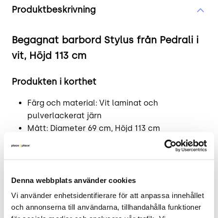
Produktbeskrivning
Begagnat barbord Stylus från Pedrali i
vit, Höjd 113 cm
Produkten i korthet
Färg och material: Vit laminat och
pulverlackerat järn
Mått: Diameter 69 cm, Höjd 113 cm
Skick: 4/5
2 års garanti
Design och funktionalitet
Denna webbplats använder cookies
Vi använder enhetsidentifierare för att anpassa innehållet 
Barbordet Stylus från det italienska varumärket
och annonserna till användarna, tillhandahålla funktioner 
Pedrali kombinerar funktionalitet med en stilren