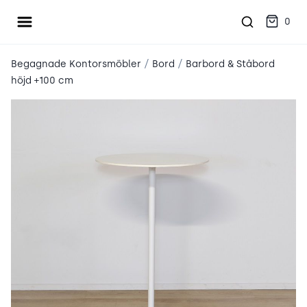
Öppna meny
place2place
0
/
/
Begagnade Kontorsmöbler
Bord
Barbord & Ståbord
höjd +100 cm