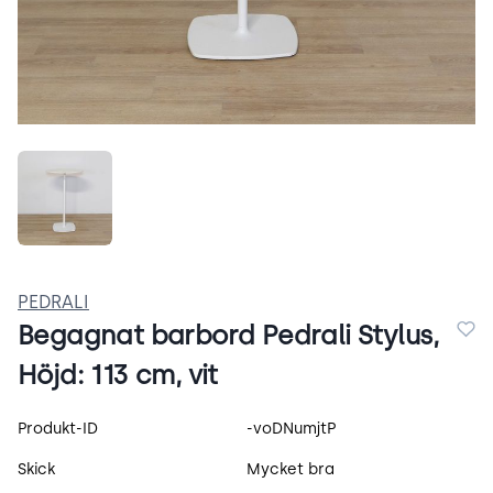
lbKoAMfy_sX6.jpeg
PEDRALI
Begagnat barbord Pedrali Stylus,
Höjd: 113 cm, vit
Produktspecifikation
Produkt-ID
-voDNumjtP
Skick
Mycket bra