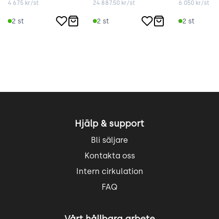
4 675
kr/st
24 887.50
kr/st
6 050
kr/st
2
st
2
st
2
st
Hjälp & support
Bli säljare
Kontakta oss
Intern cirkulation
FAQ