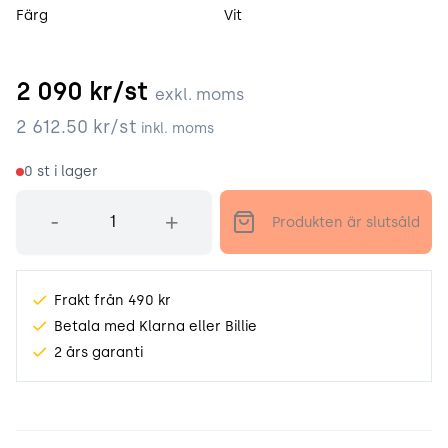
Färg
Vit
2 090
kr/st
exkl. moms
2 612.50
kr/st
inkl. moms
0
st i lager
Antal
-
+
Produkten är slutsåld
Frakt från 490 kr
Betala med Klarna eller Billie
2 års garanti
Produktinformation