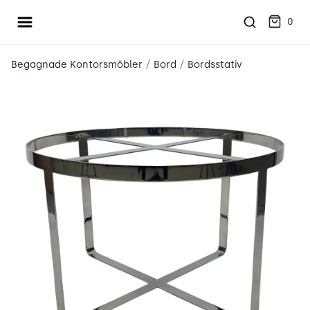
Öppna meny
place2place
0
/
/
Begagnade Kontorsmöbler
Bord
Bordsstativ