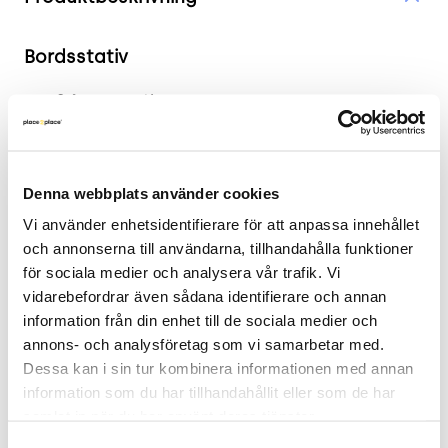
Bordsstativ
2 års garanti
Bordsstativ från Interior Design Collection i krom.
Till detta stativ passar bordsskivor i måttet Ø80
Denna webbplats använder cookies
cm. Bordsskiva köpes separat.
Vi använder enhetsidentifierare för att anpassa innehållet 
.
och annonserna till användarna, tillhandahålla funktioner 
för sociala medier och analysera vår trafik. Vi 
Mått
vidarebefordrar även sådana identifierare och annan 
Höjd 52 cm
information från din enhet till de sociala medier och 
annons- och analysföretag som vi samarbetar med. 
Bredd 81 cm
Dessa kan i sin tur kombinera informationen med annan 
Djup 81 cm
information som du har tillhandahållit eller som de har 
samlat in när du har använt deras tjänster.