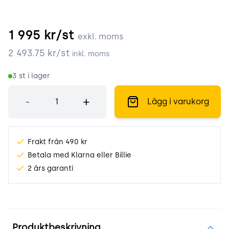
1 995
kr/st
exkl. moms
2 493.75
kr/st
inkl. moms
3
st i lager
Antal
-
+
Lägg i varukorg
Frakt från 490 kr
Betala med Klarna eller Billie
2 års garanti
Produktinformation
Produktbeskrivning