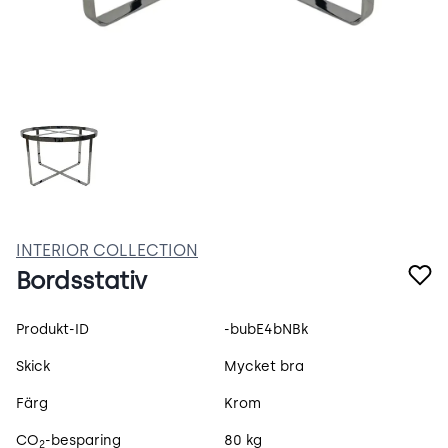
b-BXEHHeoikK.webp
INTERIOR COLLECTION
Bordsstativ
Produktspecifikation
Produkt-ID
-bubE4bNBk
Skick
Mycket bra
Färg
Krom
CO
-besparing
80 kg
2