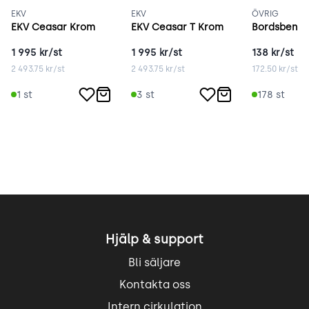
EKV
EKV
ÖVRIG
EKV Ceasar Krom
EKV Ceasar T Krom
Bordsben s
1 995
kr/st
1 995
kr/st
138
kr/st
2 493.75
kr/st
2 493.75
kr/st
172.50
kr/st
1
st
3
st
178
st
Hjälp & support
Bli säljare
Kontakta oss
Intern cirkulation