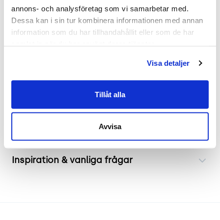
ljud och reducera ekon i rum. De unika
annons- och analysföretag som vi samarbetar med. 
hexagonformade modulerna kan kombineras för
Dessa kan i sin tur kombinera informationen med annan 
att skapa halvöppna skärmar som både delar av
information som du har tillhandahållit eller som de har 
och definierar nya utrymmen inom ett större rum.
samlat in när du har använt deras tjänster.
Genom sin genomskinliga design tillåter de även
Visa detaljer
ljus att passera igenom vilket bidrar till en ljusare
och mer öppen atmosfär.
Tillåt alla
Frakt & leverans
Avvisa
Inspiration & vanliga frågar