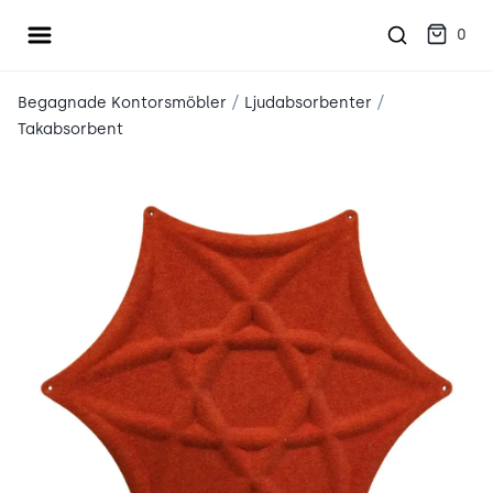
Öppna meny
place2place
0
/
/
Begagnade Kontorsmöbler
Ljudabsorbenter
Takabsorbent