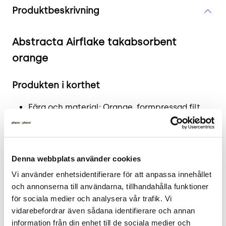
Produktbeskrivning
Abstracta Airflake takabsorbent
orange
Produkten i korthet
Färg och material: Orange, formpressad filt
klädd med tyg.
Mått: Höjd 41 cm x Bredd 41 cm x Djup 1 cm.
Skick: 4/5
Denna webbplats använder cookies
2 års garanti
Kopplingar och upphängning ingår ej.
Vi använder enhetsidentifierare för att anpassa innehållet 
och annonserna till användarna, tillhandahålla funktioner 
Mer om Abstracta Airflake
för sociala medier och analysera vår trafik. Vi 
vidarebefordrar även sådana identifierare och annan 
Airflake är designad för att effektivt absorbera
information från din enhet till de sociala medier och 