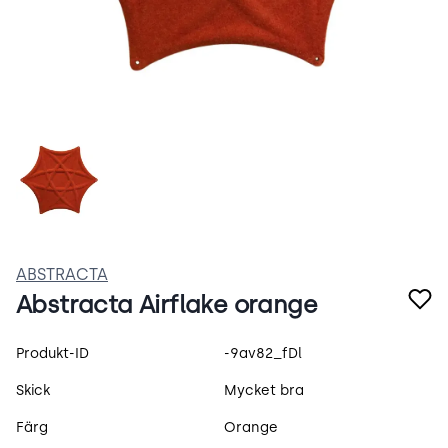
l0QIibTlch0y.webp
ABSTRACTA
Abstracta Airflake orange
Produktspecifikation
Produkt-ID
-9av82_fDl
Skick
Mycket bra
Färg
Orange