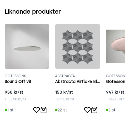
Liknande produkter
GÖTESSONS
ABSTRACTA
GÖTESSONS
Sound Off vit
Abstracta Airflake Blade Closed grå
Götessons 
950
kr/st
150
kr/st
947
kr/st
1 187.50
kr/st
187.50
kr/st
1 183.75
kr/st
1
st
22
st
2
st