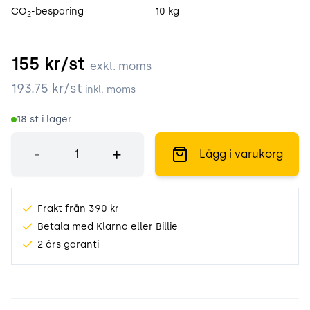
CO
-besparing
10 kg
2
155
kr/st
exkl. moms
193.75
kr/st
inkl. moms
18
st i lager
Antal
-
+
Lägg i varukorg
Frakt från 390 kr
Betala med Klarna eller Billie
2 års garanti
Produktinformation